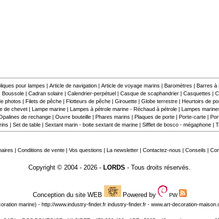
liques pour lampes
|
Article de navigation
|
Article de voyage marins
|
Baromètres
|
Barres à
|
Boussole
|
Cadran solaire
|
Calendrier-perpétuel
|
Casque de scaphandrier
|
Casquettes
|
C
e photos
|
Filets de pêche
|
Flotteurs de pêche
|
Girouette
|
Globe terrestre
|
Heurtoirs de por
 de chevet
|
Lampe marine
|
Lampes à pétrole marine - Réchaud à pétrole
|
Lampes marine
Opalines de rechange
|
Ouvre bouteille
|
Phares marins
|
Plaques de porte
|
Porte-carte
|
Por
rins
|
Set de table
|
Sextant marin - boite sextant de marine
|
Sifflet de bosco - mégaphone
|
T
naires
|
Conditions de vente
|
Vos questions
|
La newsletter
|
Contactez-nous
|
Conseils
|
Co
Copyright © 2004 - 2026 -
LORDS
- Tous droits réservés.
Conception du site WEB
Powered by
PW
oration marine) -
http://www.industry-finder.fr
industry-finder.fr -
www.art-decoration-maison