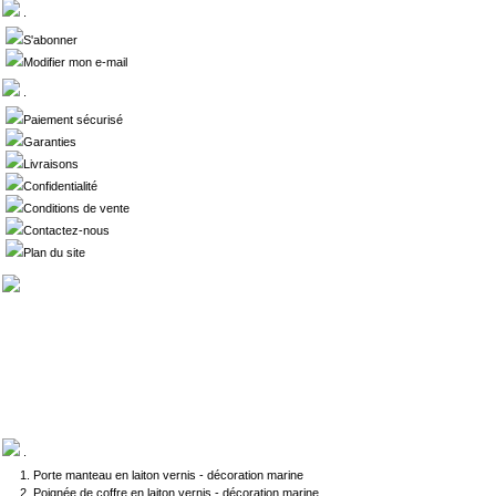
.
S'abonner
Modifier mon e-mail
.
Paiement sécurisé
Garanties
Livraisons
Confidentialité
Conditions de vente
Contactez-nous
Plan du site
.
Porte manteau en laiton vernis - décoration marine
Poignée de coffre en laiton vernis - décoration marine