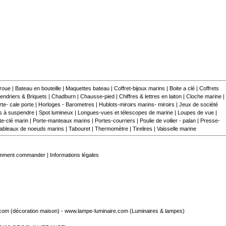
 roue
|
Bateau en bouteille
|
Maquettes bateau
|
Coffret-bijoux marins
|
Boite a clé
|
Coffrets
endriers & Briquets
|
Chadburn
|
Chausse-pied
|
Chiffres & lettres en laiton
|
Cloche marine
|
te- cale porte
|
Horloges - Barometres
|
Hublots-miroirs marins- miroirs
|
Jeux de société
s à suspendre
|
Spot lumineux
|
Longues-vues et télescopes de marine
|
Loupes de vue
|
te-clé marin
|
Porte-manteaux marins
|
Portes-courriers
|
Poulie de voilier - palan
|
Presse-
ableaux de noeuds marins
|
Tabouret
|
Thermomètre
|
Tirelires
|
Vaisselle marine
mment commander
|
Informations légales
.com
(décoration maison) -
www.lampe-luminaire.com
(Luminaires & lampes)