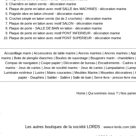
Charnière en laiton vernis - décoration marine
Plaque de porte en laiton avec motif SALLE des MACHINES - décoration marine
Poignée olive en laiton chromé - décoration marine
Crochet simple en laiton vernis (lot de 2 crochets) - décoration marine
Plaque de porte en laiton avec motif SALON - décoration marine
Plaque de porte - SALLE DE BAIN en laiton - décoration marine
Plaque de porte en laiton avec motif PONT INFERIEUR - décoration marine
Plaque de porte en laiton avec motif PONT SUPERIEUR - décoration marine
Accastillage marin
|
Accessoires de table marins
|
Ancres marines
|
Ancres marines
|
App
marins
|
Boite de plongée étanches
|
Bouées de sauvetage
|
Bougeoirs marin - chandeliers
Compas de navigation
|
Coupe-papier
|
Décoration de bureau
|
Encadrements - Cadres d
marins - Jeux de cartes
|
Jeux de société marins - Jeux de cartes
|
Lampadaires
|
Lampe
Luminaire extérieur
|
Lustre
|
Mains courantes
|
Meubles Marine
|
Mouettes décoratives
|
papier - Dauphins
|
Sablier - Salière
|
Salle de bain
|
Serre-livre - presse-livre ma
Home
|
Qui sommes nous ?
|
Nos parte
.
Les autres boutiques de la société LORDS :
www.e-lords.com
(déc
.