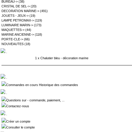
BUREAU->
(38)
CRISTAL DE SEL->
(20)
DECORATION MARINE->
(491)
JOUETS - JEUX->
(19)
LAMPE PETROMAX->
(119)
LUMINAIRE MARIN->
(173)
MAQUETTES->
(44)
MARINE ANCIENNE->
(118)
PORTE-CLE->
(66)
NOUVEAUTES
(18)
.
1 x
Chalutier bleu - décoration marine
.
Commandes en cours Historique des commandes
.
Questions sur - commande, paiement, ...
Contactez-nous
.
Créer un compte
Consulter le compte