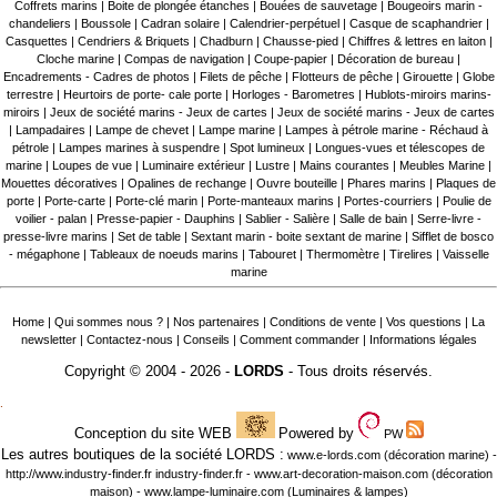
Coffrets marins
|
Boite de plongée étanches
|
Bouées de sauvetage
|
Bougeoirs marin -
chandeliers
|
Boussole
|
Cadran solaire
|
Calendrier-perpétuel
|
Casque de scaphandrier
|
Casquettes
|
Cendriers & Briquets
|
Chadburn
|
Chausse-pied
|
Chiffres & lettres en laiton
|
Cloche marine
|
Compas de navigation
|
Coupe-papier
|
Décoration de bureau
|
Encadrements - Cadres de photos
|
Filets de pêche
|
Flotteurs de pêche
|
Girouette
|
Globe
terrestre
|
Heurtoirs de porte- cale porte
|
Horloges - Barometres
|
Hublots-miroirs marins-
miroirs
|
Jeux de société marins - Jeux de cartes
|
Jeux de société marins - Jeux de cartes
|
Lampadaires
|
Lampe de chevet
|
Lampe marine
|
Lampes à pétrole marine - Réchaud à
pétrole
|
Lampes marines à suspendre
|
Spot lumineux
|
Longues-vues et télescopes de
marine
|
Loupes de vue
|
Luminaire extérieur
|
Lustre
|
Mains courantes
|
Meubles Marine
|
Mouettes décoratives
|
Opalines de rechange
|
Ouvre bouteille
|
Phares marins
|
Plaques de
porte
|
Porte-carte
|
Porte-clé marin
|
Porte-manteaux marins
|
Portes-courriers
|
Poulie de
voilier - palan
|
Presse-papier - Dauphins
|
Sablier - Salière
|
Salle de bain
|
Serre-livre -
presse-livre marins
|
Set de table
|
Sextant marin - boite sextant de marine
|
Sifflet de bosco
- mégaphone
|
Tableaux de noeuds marins
|
Tabouret
|
Thermomètre
|
Tirelires
|
Vaisselle
marine
Home
|
Qui sommes nous ?
|
Nos partenaires
|
Conditions de vente
|
Vos questions
|
La
newsletter
|
Contactez-nous
|
Conseils
|
Comment commander
|
Informations légales
Copyright © 2004 - 2026 -
LORDS
- Tous droits réservés.
.
Conception du site WEB
Powered by
PW
Les autres boutiques de la société LORDS :
www.e-lords.com
(décoration marine) -
http://www.industry-finder.fr
industry-finder.fr -
www.art-decoration-maison.com
(décoration
maison) -
www.lampe-luminaire.com
(Luminaires & lampes)