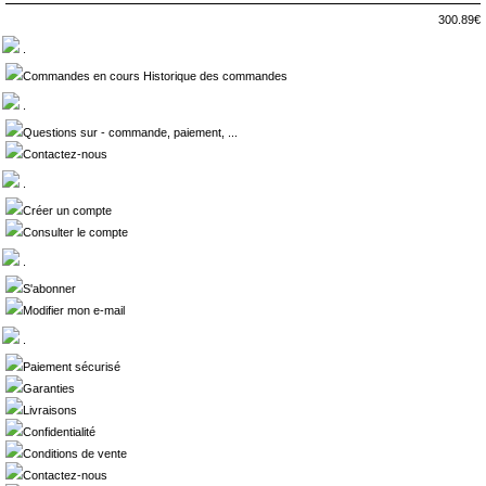
300.89€
.
Commandes en cours Historique des commandes
.
Questions sur - commande, paiement, ...
Contactez-nous
.
Créer un compte
Consulter le compte
.
S'abonner
Modifier mon e-mail
.
Paiement sécurisé
Garanties
Livraisons
Confidentialité
Conditions de vente
Contactez-nous