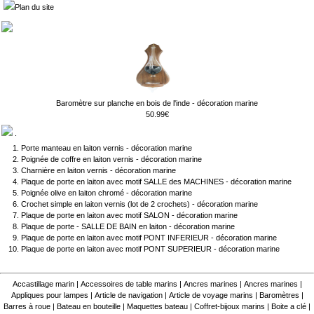
Plan du site
Baromètre sur planche en bois de l'inde - décoration marine
50.99€
.
Porte manteau en laiton vernis - décoration marine
Poignée de coffre en laiton vernis - décoration marine
Charnière en laiton vernis - décoration marine
Plaque de porte en laiton avec motif SALLE des MACHINES - décoration marine
Poignée olive en laiton chromé - décoration marine
Crochet simple en laiton vernis (lot de 2 crochets) - décoration marine
Plaque de porte en laiton avec motif SALON - décoration marine
Plaque de porte - SALLE DE BAIN en laiton - décoration marine
Plaque de porte en laiton avec motif PONT INFERIEUR - décoration marine
Plaque de porte en laiton avec motif PONT SUPERIEUR - décoration marine
Accastillage marin
|
Accessoires de table marins
|
Ancres marines
|
Ancres marines
|
Appliques pour lampes
|
Article de navigation
|
Article de voyage marins
|
Baromètres
|
Barres à roue
|
Bateau en bouteille
|
Maquettes bateau
|
Coffret-bijoux marins
|
Boite a clé
|