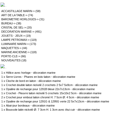
.
ACCASTILLAGE MARIN->
(58)
ART DE LA TABLE->
(74)
BAROMETRE HORLOGES->
(31)
BUREAU->
(38)
CRISTAL DE SEL->
(20)
DECORATION MARINE->
(491)
JOUETS - JEUX->
(19)
LAMPE PETROMAX->
(119)
LUMINAIRE MARIN->
(173)
MAQUETTES->
(44)
MARINE ANCIENNE->
(118)
PORTE-CLE->
(66)
NOUVEAUTES
(18)
.
1 x
Hélice avec horloge - décoration marine
1 x
Serre-Livres - Phares en bois-laiton - décoration marine
1 x
Cloche de bord en laiton - décoration marine
1 x
Crochet double laiton nickelé 2 crochets 2 5x7 5x8cm - décoration marine
1 x
Opaline de rechange pour 1291B bleue 22x7x13cm - décoration marine
1 x
Crochet - Pieuvre laiton nickelé 5 crochets 15x10x2 5cm - décoration marine
2 x
Crochet pour embout laiton chromé H: 7 5cm Ø: 4 5cm - décoration marine
1 x
Opaline de rechange pour 1291G & 1295G verte 22 5x7x13cm - décoration marine
1 x
Abat-jour bordeaux - décoration marine
1 x
Boussole laitin nickelé Ø: 7 3cm H: 1 3cm avec étui cuir - décoration marine