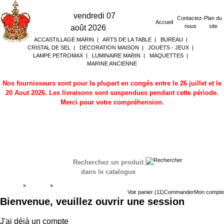
vendredi 07
Contactez-
Plan du
Accueil
nous
site
août 2026
ACCASTILLAGE MARIN
|
ARTS DE LA TABLE
|
BUREAU
|
CRISTAL DE SEL
|
DECORATION MAISON
|
JOUETS - JEUX
|
LAMPE PETROMAX
|
LUMINAIRE MARIN
|
MAQUETTES
|
MARINE ANCIENNE
Nos fournisseurs sont pour la plupart en congés entre le 26 juillet et le
20 Aout 2026. Les livraisons sont suspendues pendant cette période.
Merci pour votre compréhension.
Recherchez un produit
dans le catalogue
Accueil
»
Boutique
»
Ouverture de session
Voir panier (11)
Commander
Mon compte
Bienvenue, veuillez ouvrir une session
J'ai déjà un compte