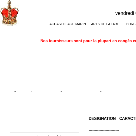
vendredi
ACCASTILLAGE MARIN
|
ARTS DE LA TABLE
|
BURE
Nos fournisseurs sont pour la plupart en congés en
Accueil
»
Boutique
»
CRISTAL DE SEL
»
Lampes en cristal de sel
»
Lampes en cristal de s
DESIGNATION - CARACT
-------------------------