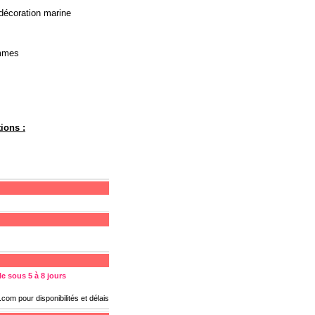
 décoration marine
ammes
ions :
e sous 5 à 8 jours
s.com
pour disponibilités et délais