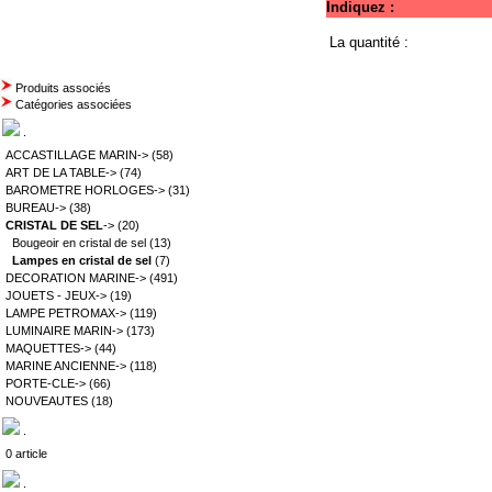
Indiquez :
La quantité :
Produits associés
Catégories associées
.
ACCASTILLAGE MARIN->
(58)
ART DE LA TABLE->
(74)
BAROMETRE HORLOGES->
(31)
BUREAU->
(38)
CRISTAL DE SEL
->
(20)
Bougeoir en cristal de sel
(13)
Lampes en cristal de sel
(7)
DECORATION MARINE->
(491)
JOUETS - JEUX->
(19)
LAMPE PETROMAX->
(119)
LUMINAIRE MARIN->
(173)
MAQUETTES->
(44)
MARINE ANCIENNE->
(118)
PORTE-CLE->
(66)
NOUVEAUTES
(18)
.
0 article
.