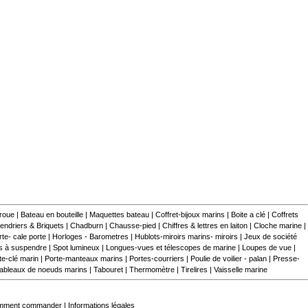
 roue
|
Bateau en bouteille
|
Maquettes bateau
|
Coffret-bijoux marins
|
Boite a clé
|
Coffrets
endriers & Briquets
|
Chadburn
|
Chausse-pied
|
Chiffres & lettres en laiton
|
Cloche marine
|
te- cale porte
|
Horloges - Barometres
|
Hublots-miroirs marins- miroirs
|
Jeux de société
s à suspendre
|
Spot lumineux
|
Longues-vues et télescopes de marine
|
Loupes de vue
|
te-clé marin
|
Porte-manteaux marins
|
Portes-courriers
|
Poulie de voilier - palan
|
Presse-
ableaux de noeuds marins
|
Tabouret
|
Thermomètre
|
Tirelires
|
Vaisselle marine
mment commander
|
Informations légales