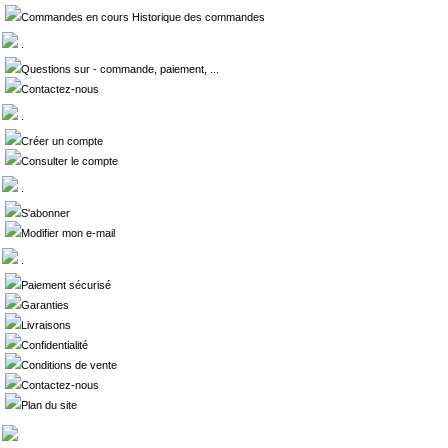
Commandes en cours Historique des commandes
.
Questions sur - commande, paiement, ...
Contactez-nous
.
Créer un compte
Consulter le compte
.
S'abonner
Modifier mon e-mail
.
Paiement sécurisé
Garanties
Livraisons
Confidentialité
Conditions de vente
Contactez-nous
Plan du site