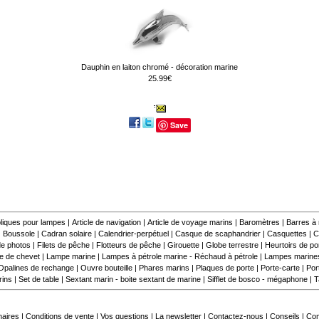
Dauphin en laiton chromé - décoration marine
25.99€
Save
liques pour lampes
|
Article de navigation
|
Article de voyage marins
|
Baromètres
|
Barres à
|
Boussole
|
Cadran solaire
|
Calendrier-perpétuel
|
Casque de scaphandrier
|
Casquettes
|
C
e photos
|
Filets de pêche
|
Flotteurs de pêche
|
Girouette
|
Globe terrestre
|
Heurtoirs de por
 de chevet
|
Lampe marine
|
Lampes à pétrole marine - Réchaud à pétrole
|
Lampes marine
Opalines de rechange
|
Ouvre bouteille
|
Phares marins
|
Plaques de porte
|
Porte-carte
|
Por
rins
|
Set de table
|
Sextant marin - boite sextant de marine
|
Sifflet de bosco - mégaphone
|
T
naires
|
Conditions de vente
|
Vos questions
|
La newsletter
|
Contactez-nous
|
Conseils
|
Co