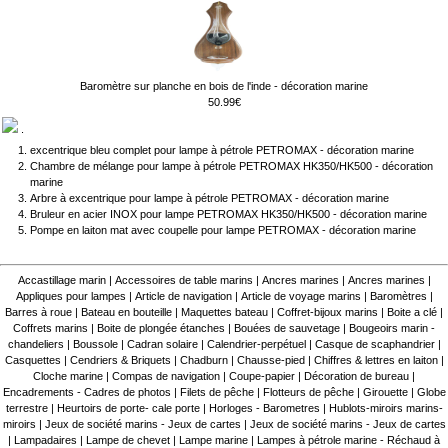
Baromètre sur planche en bois de l'inde - décoration marine
50.99€
.
excentrique bleu complet pour lampe à pétrole PETROMAX - décoration marine
Chambre de mélange pour lampe à pétrole PETROMAX HK350/HK500 - décoration
marine
Arbre à excentrique pour lampe à pétrole PETROMAX - décoration marine
Bruleur en acier INOX pour lampe PETROMAX HK350/HK500 - décoration marine
Pompe en laiton mat avec coupelle pour lampe PETROMAX - décoration marine
Accastillage marin
|
Accessoires de table marins
|
Ancres marines
|
Ancres marines
|
Appliques pour lampes
|
Article de navigation
|
Article de voyage marins
|
Baromètres
|
Barres à roue
|
Bateau en bouteille
|
Maquettes bateau
|
Coffret-bijoux marins
|
Boite a clé
|
Coffrets marins
|
Boite de plongée étanches
|
Bouées de sauvetage
|
Bougeoirs marin -
chandeliers
|
Boussole
|
Cadran solaire
|
Calendrier-perpétuel
|
Casque de scaphandrier
|
Casquettes
|
Cendriers & Briquets
|
Chadburn
|
Chausse-pied
|
Chiffres & lettres en laiton
|
Cloche marine
|
Compas de navigation
|
Coupe-papier
|
Décoration de bureau
|
Encadrements - Cadres de photos
|
Filets de pêche
|
Flotteurs de pêche
|
Girouette
|
Globe
terrestre
|
Heurtoirs de porte- cale porte
|
Horloges - Barometres
|
Hublots-miroirs marins-
miroirs
|
Jeux de société marins - Jeux de cartes
|
Jeux de société marins - Jeux de cartes
|
Lampadaires
|
Lampe de chevet
|
Lampe marine
|
Lampes à pétrole marine - Réchaud à