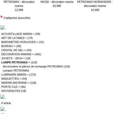
PETROMAX - décoration
HK150 - décoration marine
PETROMAX HK350/HK500 -
marine
43.99€
décoration marine
12.99€
10.99€
Catégories associées
.
ACCASTILLAGE MARIN->
(58)
ART DE LA TABLE->
(74)
BAROMETRE HORLOGES->
(31)
BUREAU->
(38)
CRISTAL DE SEL->
(20)
DECORATION MARINE->
(491)
JOUETS - JEUX->
(19)
LAMPE PETROMAX
->
(119)
Accessoires et pièces de rechange PETROMAX
(119)
Lampes PETROMAX
LUMINAIRE MARIN->
(173)
MAQUETTES->
(44)
MARINE ANCIENNE->
(118)
PORTE-CLE->
(66)
NOUVEAUTES
(18)
.
0 article
.