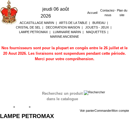
jeudi 06 août
Contactez-
Plan du
Accueil
nous
site
2026
ACCASTILLAGE MARIN
|
ARTS DE LA TABLE
|
BUREAU
|
CRISTAL DE SEL
|
DECORATION MAISON
|
JOUETS - JEUX
|
LAMPE PETROMAX
|
LUMINAIRE MARIN
|
MAQUETTES
|
MARINE ANCIENNE
Nos fournisseurs sont pour la plupart en congés entre le 26 juillet et le
20 Aout 2026. Les livraisons sont suspendues pendant cette période.
Merci pour votre compréhension.
Recherchez un produit
dans le catalogue
Accueil
»
Boutique
»
LAMPE PETROMAX
Voir panier
Commander
Mon compte
LAMPE PETROMAX