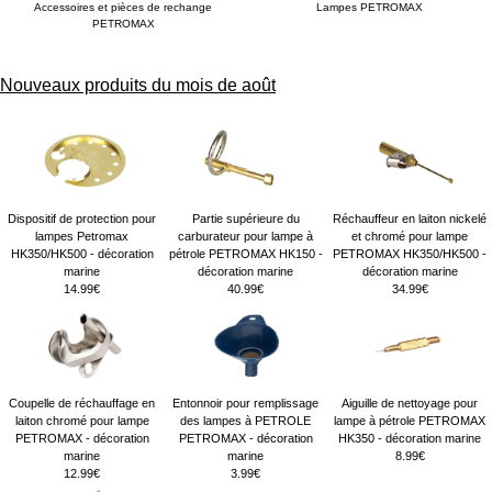
Accessoires et pièces de rechange
Lampes PETROMAX
PETROMAX
Nouveaux produits du mois de août
Dispositif de protection pour
Partie supérieure du
Réchauffeur en laiton nickelé
lampes Petromax
carburateur pour lampe à
et chromé pour lampe
HK350/HK500 - décoration
pétrole PETROMAX HK150 -
PETROMAX HK350/HK500 -
marine
décoration marine
décoration marine
14.99€
40.99€
34.99€
Coupelle de réchauffage en
Entonnoir pour remplissage
Aiguille de nettoyage pour
laiton chromé pour lampe
des lampes à PETROLE
lampe à pétrole PETROMAX
PETROMAX - décoration
PETROMAX - décoration
HK350 - décoration marine
marine
marine
8.99€
12.99€
3.99€