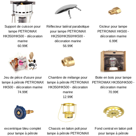
Support de cuisson pour
Réflecteur latéral parabolique
Gicleur pour lampe
lampe PETROMAX
pour lampe PETROMAX
PETROMAX HK500 -
HK350/HK500 - décoration
HK250/HK350/HK500 -
décoration marine
marine
décoration marine
6.99€
60.99€
56.99€
Jeu de pièce d'usure pour
Chambre de mélange pour
Boite en bois pour lampe
lampe à pétrole PETROMAX
lampe à pétrole PETROMAX
PETROMAX HK350/HK500 -
HK500 - décoration marine
HK350/HK500 - décoration
décoration marine
74.99€
marine
70.99€
12.99€
excentrique bleu complet
Chassis en laiton poli pour
Fond central en laiton poli
pour lampe à pétrole
lampe à pétrole PETROMAX
pour lampe à pétrole