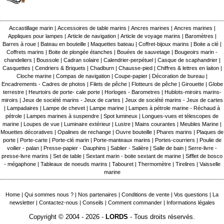
Accastillage marin
|
Accessoires de table marins
|
Ancres marines
|
Ancres marines
|
Appliques pour lampes
|
Article de navigation
|
Article de voyage marins
|
Baromètres
|
Barres à roue
|
Bateau en bouteille
|
Maquettes bateau
|
Coffret-bijoux marins
|
Boite a clé
|
Coffrets marins
|
Boite de plongée étanches
|
Bouées de sauvetage
|
Bougeoirs marin -
chandeliers
|
Boussole
|
Cadran solaire
|
Calendrier-perpétuel
|
Casque de scaphandrier
|
Casquettes
|
Cendriers & Briquets
|
Chadburn
|
Chausse-pied
|
Chiffres & lettres en laiton
|
Cloche marine
|
Compas de navigation
|
Coupe-papier
|
Décoration de bureau
|
Encadrements - Cadres de photos
|
Filets de pêche
|
Flotteurs de pêche
|
Girouette
|
Globe
terrestre
|
Heurtoirs de porte- cale porte
|
Horloges - Barometres
|
Hublots-miroirs marins-
miroirs
|
Jeux de société marins - Jeux de cartes
|
Jeux de société marins - Jeux de cartes
|
Lampadaires
|
Lampe de chevet
|
Lampe marine
|
Lampes à pétrole marine - Réchaud à
pétrole
|
Lampes marines à suspendre
|
Spot lumineux
|
Longues-vues et télescopes de
marine
|
Loupes de vue
|
Luminaire extérieur
|
Lustre
|
Mains courantes
|
Meubles Marine
|
Mouettes décoratives
|
Opalines de rechange
|
Ouvre bouteille
|
Phares marins
|
Plaques de
porte
|
Porte-carte
|
Porte-clé marin
|
Porte-manteaux marins
|
Portes-courriers
|
Poulie de
voilier - palan
|
Presse-papier - Dauphins
|
Sablier - Salière
|
Salle de bain
|
Serre-livre -
presse-livre marins
|
Set de table
|
Sextant marin - boite sextant de marine
|
Sifflet de bosco
- mégaphone
|
Tableaux de noeuds marins
|
Tabouret
|
Thermomètre
|
Tirelires
|
Vaisselle
marine
Home
|
Qui sommes nous ?
|
Nos partenaires
|
Conditions de vente
|
Vos questions
|
La
newsletter
|
Contactez-nous
|
Conseils
|
Comment commander
|
Informations légales
Copyright © 2004 - 2026 -
LORDS
- Tous droits réservés.