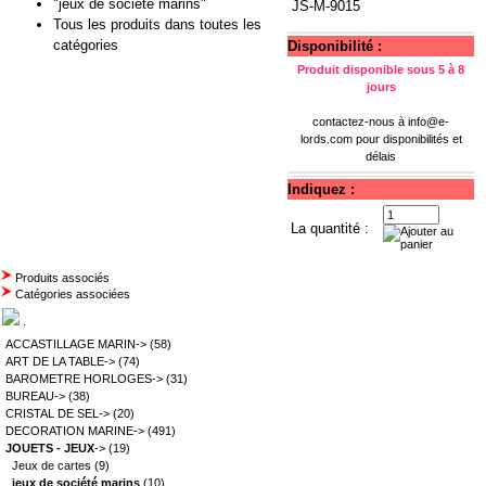
"jeux de société marins"
JS-M-9015
Tous les produits dans toutes les
catégories
Disponibilité :
Produit disponible sous 5 à 8
jours
contactez-nous à
info@e-
lords.com
pour disponibilités et
délais
Indiquez :
La quantité :
Produits associés
Catégories associées
.
ACCASTILLAGE MARIN->
(58)
ART DE LA TABLE->
(74)
BAROMETRE HORLOGES->
(31)
BUREAU->
(38)
CRISTAL DE SEL->
(20)
DECORATION MARINE->
(491)
JOUETS - JEUX
->
(19)
Jeux de cartes
(9)
jeux de société marins
(10)