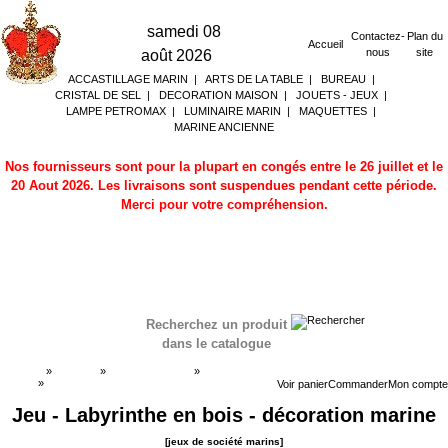
samedi 08
Contactez-
Plan du
Accueil
nous
site
août 2026
ACCASTILLAGE MARIN
|
ARTS DE LA TABLE
|
BUREAU
|
CRISTAL DE SEL
|
DECORATION MAISON
|
JOUETS - JEUX
|
LAMPE PETROMAX
|
LUMINAIRE MARIN
|
MAQUETTES
|
MARINE ANCIENNE
Nos fournisseurs sont pour la plupart en congés entre le 26 juillet et le
20 Aout 2026. Les livraisons sont suspendues pendant cette période.
Merci pour votre compréhension.
Recherchez un produit
dans le catalogue
Accueil
»
Boutique
»
JOUETS - JEUX
»
jeux de société
marins
»
jeux de société marins
Voir panier
Commander
Mon compte
Jeu - Labyrinthe en bois - décoration marine
[jeux de société marins]