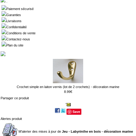
.
Paiement sécurisé
Garanties
Livraisons
Confidentialité
Conditions de vente
Contactez-nous
Plan du site
Crochet simple en laiton vernis (lot de 2 crochets) - décoration marine
8.99€
Partager ce produit
Save
Alertes produit
M'alerter des mises à jour de
Jeu - Labyrinthe en bois - décoration marine