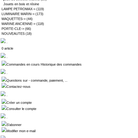
Jouets en bois et résine
LAMPE PETROMAX->
(119)
LUMINAIRE MARIN->
(173)
MAQUETTES->
(44)
MARINE ANCIENNE->
(118)
PORTE-CLE->
(66)
NOUVEAUTES
(18)
.
0 article
.
Commandes en cours Historique des commandes
.
Questions sur - commande, paiement, ...
Contactez-nous
.
Créer un compte
Consulter le compte
.
S'abonner
Modifier mon e-mail