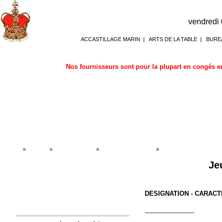
vendredi
ACCASTILLAGE MARIN
|
ARTS DE LA TABLE
|
BURE
Nos fournisseurs sont pour la plupart en congés en
Accueil
»
Boutique
»
JOUETS - JEUX
»
jeux de société marins
»
jeux de société marins
Je
DESIGNATION - CARACT
-------------------------