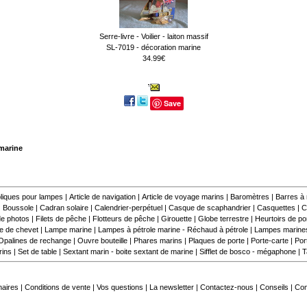
Serre-livre - Voilier - laiton massif
SL-7019 - décoration marine
34.99€
Save
 marine
liques pour lampes
|
Article de navigation
|
Article de voyage marins
|
Baromètres
|
Barres à
|
Boussole
|
Cadran solaire
|
Calendrier-perpétuel
|
Casque de scaphandrier
|
Casquettes
|
C
e photos
|
Filets de pêche
|
Flotteurs de pêche
|
Girouette
|
Globe terrestre
|
Heurtoirs de por
 de chevet
|
Lampe marine
|
Lampes à pétrole marine - Réchaud à pétrole
|
Lampes marine
Opalines de rechange
|
Ouvre bouteille
|
Phares marins
|
Plaques de porte
|
Porte-carte
|
Por
rins
|
Set de table
|
Sextant marin - boite sextant de marine
|
Sifflet de bosco - mégaphone
|
T
naires
|
Conditions de vente
|
Vos questions
|
La newsletter
|
Contactez-nous
|
Conseils
|
Co