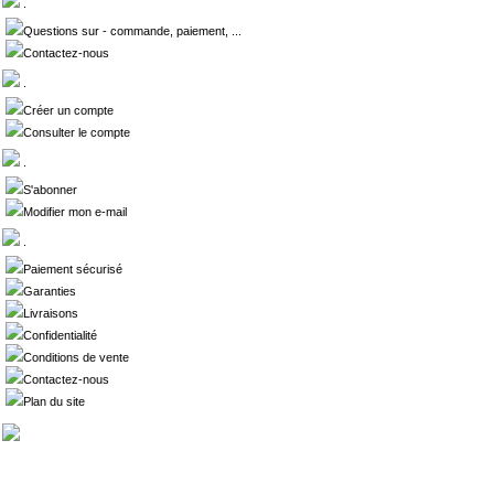
.
Questions sur - commande, paiement, ...
Contactez-nous
.
Créer un compte
Consulter le compte
.
S'abonner
Modifier mon e-mail
.
Paiement sécurisé
Garanties
Livraisons
Confidentialité
Conditions de vente
Contactez-nous
Plan du site