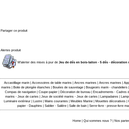
Partager ce produit
Alertes produit
M'alerter des mises à jour de
Jeu de dés en bois-laiton - 5 dés - décoration
Accastillage marin
|
Accessoires de table marins
|
Ancres marines
|
Ancres marines
|
App
marins
|
Boite de plongée étanches
|
Bouées de sauvetage
|
Bougeoirs marin - chandeliers
Compas de navigation
|
Coupe-papier
|
Décoration de bureau
|
Encadrements - Cadres d
marins - Jeux de cartes
|
Jeux de société marins - Jeux de cartes
|
Lampadaires
|
Lampe
Luminaire extérieur
|
Lustre
|
Mains courantes
|
Meubles Marine
|
Mouettes décoratives
|
papier - Dauphins
|
Sablier - Salière
|
Salle de bain
|
Serre-livre - presse-livre ma
Home
|
Qui sommes nous ?
|
Nos parte