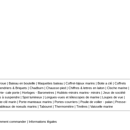
 roue
|
Bateau en bouteille
|
Maquettes bateau
|
Coffret-bijoux marins
|
Boite a clé
|
Coffrets
endriers & Briquets
|
Chadburn
|
Chausse-pied
|
Chiffres & lettres en laiton
|
Cloche marine
|
te- cale porte
|
Horloges - Barometres
|
Hublots-miroirs marins- miroirs
|
Jeux de société
s à suspendre
|
Spot lumineux
|
Longues-vues et télescopes de marine
|
Loupes de vue
|
te-clé marin
|
Porte-manteaux marins
|
Portes-courriers
|
Poulie de voilier - palan
|
Presse-
ableaux de noeuds marins
|
Tabouret
|
Thermomètre
|
Tirelires
|
Vaisselle marine
mment commander
|
Informations légales