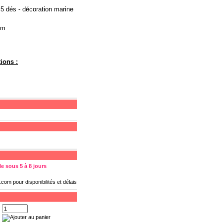
 5 dés - décoration marine
cm
ions :
e sous 5 à 8 jours
s.com
pour disponibilités et délais