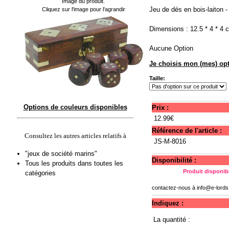
Image du produit.
Jeu de dés en bois-laiton -
Cliquez sur l'image pour l'agrandir
Dimensions : 12.5 * 4 * 4 
Aucune Option
Je choisis mon (mes) opt
Taille:
Options de couleurs disponibles
Prix :
12.99€
Référence de l'article :
Consultez les autres articles relatifs à
JS-M-8016
"jeux de société marins"
Disponibilité :
Tous les produits dans toutes les
Produit disponibl
catégories
contactez-nous à
info@e-lord
Indiquez :
La quantité :