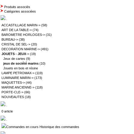
Produits associés
Catégories associées
.
ACCASTILLAGE MARIN->
(58)
ART DE LA TABLE->
(74)
BAROMETRE HORLOGES->
(31)
BUREAU->
(38)
CRISTAL DE SEL->
(20)
DECORATION MARINE->
(491)
JOUETS - JEUX
->
(19)
Jeux de cartes
(9)
jeux de société marins
(10)
Jouets en bois et résine
LAMPE PETROMAX->
(119)
LUMINAIRE MARIN->
(173)
MAQUETTES->
(44)
MARINE ANCIENNE->
(118)
PORTE-CLE->
(66)
NOUVEAUTES
(18)
.
0 article
.
Commandes en cours Historique des commandes