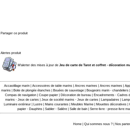
Partager ce produit
Alertes produit
M'alerter des mises à jour de
Jeu de carte de Tarot et coffret - décoration m
Accastillage marin
|
Accessoires de table marins
|
Ancres marines
|
Ancres marines
|
App
marins
|
Boite de plongée étanches
|
Bouées de sauvetage
|
Bougeoirs marin - chandeliers
Compas de navigation
|
Coupe-papier
|
Décoration de bureau
|
Encadrements - Cadres d
marins - Jeux de cartes
|
Jeux de société marins - Jeux de cartes
|
Lampadaires
|
Lampe
Luminaire extérieur
|
Lustre
|
Mains courantes
|
Meubles Marine
|
Mouettes décoratives
|
papier - Dauphins
|
Sablier - Salière
|
Salle de bain
|
Serre-livre - presse-livre ma
Home
|
Qui sommes nous ?
|
Nos parte