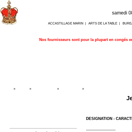
samedi 0
ACCASTILLAGE MARIN
|
ARTS DE LA TABLE
|
BURE
Nos fournisseurs sont pour la plupart en congés en
Accueil
»
Boutique
»
JOUETS - JEUX
»
Jeux de cartes
»
Jeux de cartes
Je
DESIGNATION - CARACT
-------------------------