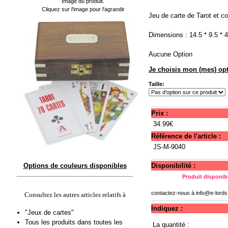
Image du produit.
Cliquez sur l'image pour l'agrandir
Jeu de carte de Tarot et co
Dimensions : 14.5 * 9.5 * 
Aucune Option
Je choisis mon (mes) opt
Taille:
Prix :
34.99€
Référence de l'article :
JS-M-9040
Options de couleurs disponibles
Disponibilité :
Produit disponibl
contactez-nous à
info@e-lord
Consultez les autres articles relatifs à
Indiquez :
"Jeux de cartes"
Tous les produits dans toutes les
La quantité :