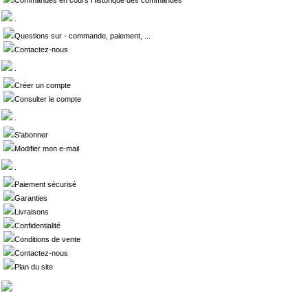
Commandes en cours Historique des commandes
.
Questions sur - commande, paiement, ...
Contactez-nous
.
Créer un compte
Consulter le compte
.
S'abonner
Modifier mon e-mail
.
Paiement sécurisé
Garanties
Livraisons
Confidentialité
Conditions de vente
Contactez-nous
Plan du site