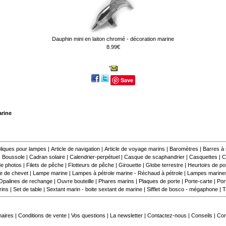
Dauphin mini en laiton chromé - décoration marine
8.99€
Save
arine
liques pour lampes
|
Article de navigation
|
Article de voyage marins
|
Baromètres
|
Barres à
|
Boussole
|
Cadran solaire
|
Calendrier-perpétuel
|
Casque de scaphandrier
|
Casquettes
|
C
e photos
|
Filets de pêche
|
Flotteurs de pêche
|
Girouette
|
Globe terrestre
|
Heurtoirs de por
 de chevet
|
Lampe marine
|
Lampes à pétrole marine - Réchaud à pétrole
|
Lampes marine
Opalines de rechange
|
Ouvre bouteille
|
Phares marins
|
Plaques de porte
|
Porte-carte
|
Por
rins
|
Set de table
|
Sextant marin - boite sextant de marine
|
Sifflet de bosco - mégaphone
|
T
naires
|
Conditions de vente
|
Vos questions
|
La newsletter
|
Contactez-nous
|
Conseils
|
Co