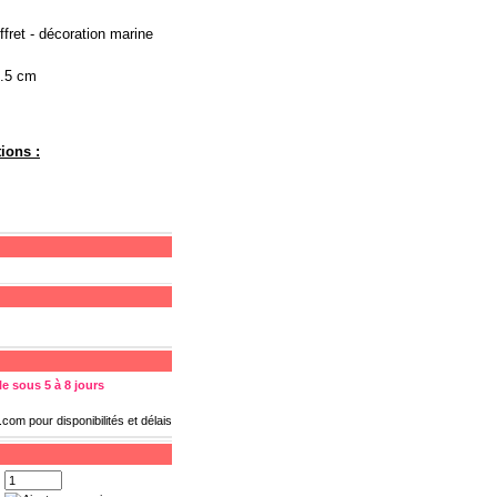
ffret - décoration marine
4.5 cm
ions :
e sous 5 à 8 jours
s.com
pour disponibilités et délais