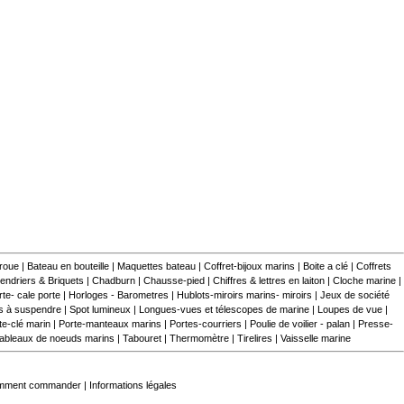
 roue
|
Bateau en bouteille
|
Maquettes bateau
|
Coffret-bijoux marins
|
Boite a clé
|
Coffrets
endriers & Briquets
|
Chadburn
|
Chausse-pied
|
Chiffres & lettres en laiton
|
Cloche marine
|
te- cale porte
|
Horloges - Barometres
|
Hublots-miroirs marins- miroirs
|
Jeux de société
s à suspendre
|
Spot lumineux
|
Longues-vues et télescopes de marine
|
Loupes de vue
|
te-clé marin
|
Porte-manteaux marins
|
Portes-courriers
|
Poulie de voilier - palan
|
Presse-
ableaux de noeuds marins
|
Tabouret
|
Thermomètre
|
Tirelires
|
Vaisselle marine
mment commander
|
Informations légales