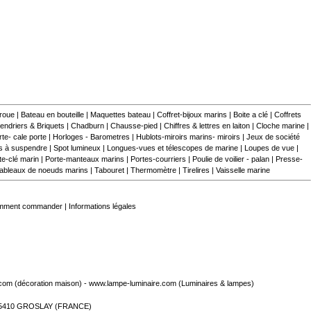
 roue
|
Bateau en bouteille
|
Maquettes bateau
|
Coffret-bijoux marins
|
Boite a clé
|
Coffrets
endriers & Briquets
|
Chadburn
|
Chausse-pied
|
Chiffres & lettres en laiton
|
Cloche marine
|
te- cale porte
|
Horloges - Barometres
|
Hublots-miroirs marins- miroirs
|
Jeux de société
s à suspendre
|
Spot lumineux
|
Longues-vues et télescopes de marine
|
Loupes de vue
|
te-clé marin
|
Porte-manteaux marins
|
Portes-courriers
|
Poulie de voilier - palan
|
Presse-
ableaux de noeuds marins
|
Tabouret
|
Thermomètre
|
Tirelires
|
Vaisselle marine
mment commander
|
Informations légales
.com
(décoration maison) -
www.lampe-luminaire.com
(Luminaires & lampes)
- 95410 GROSLAY (FRANCE)