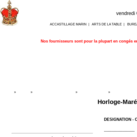
vendredi
ACCASTILLAGE MARIN
|
ARTS DE LA TABLE
|
BURE
Nos fournisseurs sont pour la plupart en congés en
Accueil
»
Boutique
»
BAROMETRE HORLOGES
»
Horloges de marine
»
Horloges de mari
Horloge-Maré
DESIGNATION -
-------------------------