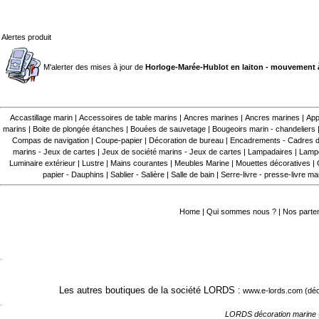
Alertes produit
M'alerter des mises à jour de
Horloge-Marée-Hublot en laiton - mouvement à
Accastillage marin
|
Accessoires de table marins
|
Ancres marines
|
Ancres marines
|
App
marins
|
Boite de plongée étanches
|
Bouées de sauvetage
|
Bougeoirs marin - chandeliers
Compas de navigation
|
Coupe-papier
|
Décoration de bureau
|
Encadrements - Cadres d
marins - Jeux de cartes
|
Jeux de société marins - Jeux de cartes
|
Lampadaires
|
Lampe
Luminaire extérieur
|
Lustre
|
Mains courantes
|
Meubles Marine
|
Mouettes décoratives
|
papier - Dauphins
|
Sablier - Salière
|
Salle de bain
|
Serre-livre - presse-livre ma
Home
|
Qui sommes nous ?
|
Nos parte
.
Les autres boutiques de la société LORDS :
www.e-lords.com
(déc
.
LORDS décoration marine 