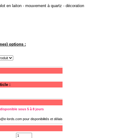
ot en laiton - mouvement à quartz - décoration
mes) options :
icle :
 disponible sous 5 à 8 jours
fo@e-lords.com
pour disponibilités et délais