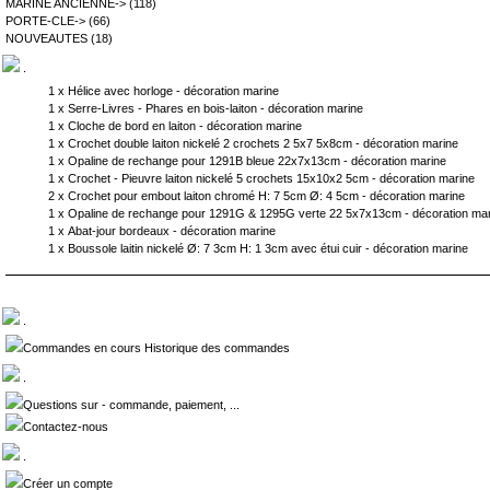
MARINE ANCIENNE->
(118)
PORTE-CLE->
(66)
NOUVEAUTES
(18)
.
1 x
Hélice avec horloge - décoration marine
1 x
Serre-Livres - Phares en bois-laiton - décoration marine
1 x
Cloche de bord en laiton - décoration marine
1 x
Crochet double laiton nickelé 2 crochets 2 5x7 5x8cm - décoration marine
1 x
Opaline de rechange pour 1291B bleue 22x7x13cm - décoration marine
1 x
Crochet - Pieuvre laiton nickelé 5 crochets 15x10x2 5cm - décoration marine
2 x
Crochet pour embout laiton chromé H: 7 5cm Ø: 4 5cm - décoration marine
1 x
Opaline de rechange pour 1291G & 1295G verte 22 5x7x13cm - décoration ma
1 x
Abat-jour bordeaux - décoration marine
1 x
Boussole laitin nickelé Ø: 7 3cm H: 1 3cm avec étui cuir - décoration marine
.
Commandes en cours Historique des commandes
.
Questions sur - commande, paiement, ...
Contactez-nous
.
Créer un compte