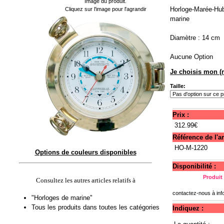
Image du produit.
Horloge-Marée-Hubl
Cliquez sur l'image pour l'agrandir
marine
Diamètre : 14 cm
Aucune Option
Je choisis mon (
Taille:
Prix :
312.99€
Référence de l'art
HO-M-1220
Options de couleurs disponibles
Disponibilité :
Produit
Consultez les autres articles relatifs à
contactez-nous à
in
"Horloges de marine"
Tous les produits dans toutes les catégories
Indiquez :