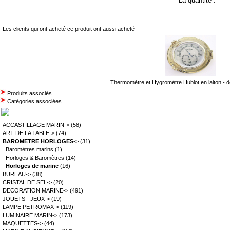
La quantité :
Les clients qui ont acheté ce produit ont aussi acheté
Thermomètre et Hygromètre Hublot en laiton - d
Produits associés
Catégories associées
.
ACCASTILLAGE MARIN->
(58)
ART DE LA TABLE->
(74)
BAROMETRE HORLOGES
->
(31)
Baromètres marins
(1)
Horloges & Baromètres
(14)
Horloges de marine
(16)
BUREAU->
(38)
CRISTAL DE SEL->
(20)
DECORATION MARINE->
(491)
JOUETS - JEUX->
(19)
LAMPE PETROMAX->
(119)
LUMINAIRE MARIN->
(173)
MAQUETTES->
(44)