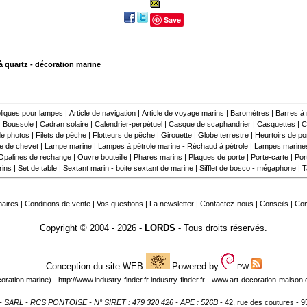
Save
 quartz - décoration marine
liques pour lampes
|
Article de navigation
|
Article de voyage marins
|
Baromètres
|
Barres à
|
Boussole
|
Cadran solaire
|
Calendrier-perpétuel
|
Casque de scaphandrier
|
Casquettes
|
C
e photos
|
Filets de pêche
|
Flotteurs de pêche
|
Girouette
|
Globe terrestre
|
Heurtoirs de por
 de chevet
|
Lampe marine
|
Lampes à pétrole marine - Réchaud à pétrole
|
Lampes marine
Opalines de rechange
|
Ouvre bouteille
|
Phares marins
|
Plaques de porte
|
Porte-carte
|
Por
rins
|
Set de table
|
Sextant marin - boite sextant de marine
|
Sifflet de bosco - mégaphone
|
T
naires
|
Conditions de vente
|
Vos questions
|
La newsletter
|
Contactez-nous
|
Conseils
|
Co
Copyright © 2004 - 2026 -
LORDS
- Tous droits réservés.
Conception du site WEB
Powered by
PW
oration marine) -
http://www.industry-finder.fr
industry-finder.fr -
www.art-decoration-maison
- SARL - RCS PONTOISE - N° SIRET : 479 320 426 - APE : 526B
- 42, rue des coutures 