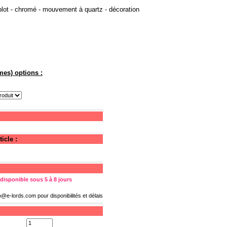
lot - chromé - mouvement à quartz - décoration
mes) options :
icle :
 disponible sous 5 à 8 jours
fo@e-lords.com
pour disponibilités et délais