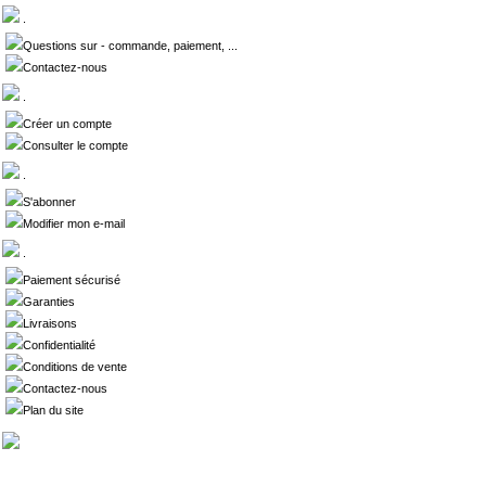
.
Questions sur - commande, paiement, ...
Contactez-nous
.
Créer un compte
Consulter le compte
.
S'abonner
Modifier mon e-mail
.
Paiement sécurisé
Garanties
Livraisons
Confidentialité
Conditions de vente
Contactez-nous
Plan du site