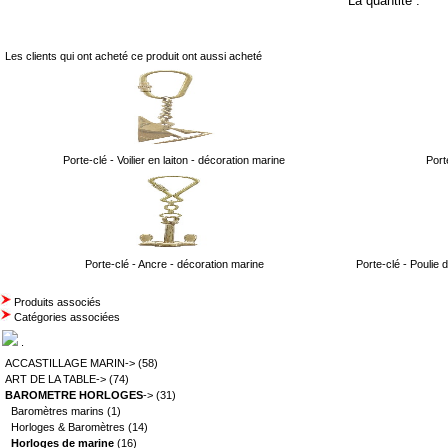
La quantité :
Les clients qui ont acheté ce produit ont aussi acheté
Porte-clé - Voilier en laiton - décoration marine
Port
Porte-clé - Ancre - décoration marine
Porte-clé - Poulie d
Produits associés
Catégories associées
.
ACCASTILLAGE MARIN->
(58)
ART DE LA TABLE->
(74)
BAROMETRE HORLOGES
->
(31)
Baromètres marins
(1)
Horloges & Baromètres
(14)
Horloges de marine
(16)