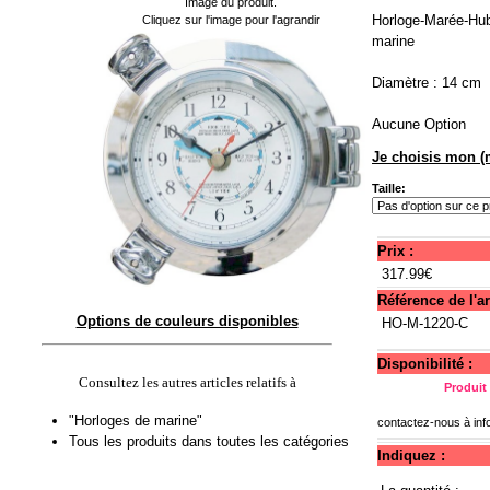
Image du produit.
Horloge-Marée-Hub
Cliquez sur l'image pour l'agrandir
marine
Diamètre : 14 cm
Aucune Option
Je choisis mon (
Taille:
Prix :
317.99€
Référence de l'art
Options de couleurs disponibles
HO-M-1220-C
Disponibilité :
Consultez les autres articles relatifs à
Produit
"Horloges de marine"
contactez-nous à
in
Tous les produits dans toutes les catégories
Indiquez :