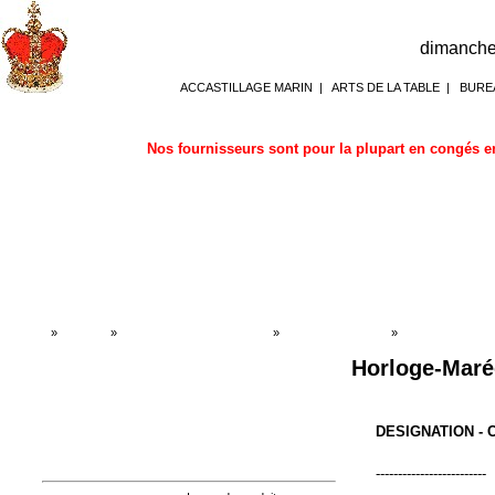
dimanche
ACCASTILLAGE MARIN
|
ARTS DE LA TABLE
|
BURE
Nos fournisseurs sont pour la plupart en congés en
Accueil
»
Boutique
»
BAROMETRE HORLOGES
»
Horloges de marine
»
Horloges de mari
Horloge-Maré
DESIGNATION -
-------------------------