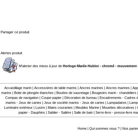
Partager ce produit
Alertes produit
M'alerter des mises à jour de
Horloge-Marée-Hublot - chromé - mouvement à
Accastillage marin
|
Accessoires de table marins
|
Ancres marines
|
Ancres marines
|
App
marins
|
Boite de plongée étanches
|
Bouées de sauvetage
|
Bougeoirs marin - chandeliers
Compas de navigation
|
Coupe-papier
|
Décoration de bureau
|
Encadrements - Cadres d
marins - Jeux de cartes
|
Jeux de société marins - Jeux de cartes
|
Lampadaires
|
Lampe
Luminaire extérieur
|
Lustre
|
Mains courantes
|
Meubles Marine
|
Mouettes décoratives
|
papier - Dauphins
|
Sablier - Salière
|
Salle de bain
|
Serre-livre - presse-livre ma
Home
|
Qui sommes nous ?
|
Nos parte