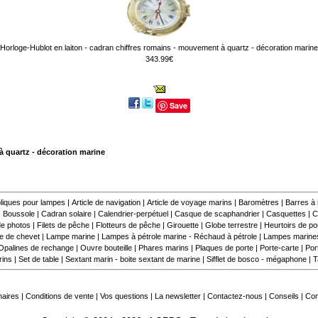
Horloge-Hublot en laiton - cadran chiffres romains - mouvement à quartz - décoration marine
343.99€
Save
 quartz - décoration marine
liques pour lampes
|
Article de navigation
|
Article de voyage marins
|
Baromètres
|
Barres à
|
Boussole
|
Cadran solaire
|
Calendrier-perpétuel
|
Casque de scaphandrier
|
Casquettes
|
C
e photos
|
Filets de pêche
|
Flotteurs de pêche
|
Girouette
|
Globe terrestre
|
Heurtoirs de por
 de chevet
|
Lampe marine
|
Lampes à pétrole marine - Réchaud à pétrole
|
Lampes marine
Opalines de rechange
|
Ouvre bouteille
|
Phares marins
|
Plaques de porte
|
Porte-carte
|
Por
rins
|
Set de table
|
Sextant marin - boite sextant de marine
|
Sifflet de bosco - mégaphone
|
T
naires
|
Conditions de vente
|
Vos questions
|
La newsletter
|
Contactez-nous
|
Conseils
|
Co