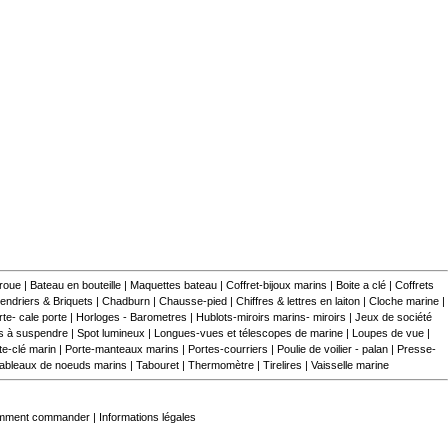
 roue
|
Bateau en bouteille
|
Maquettes bateau
|
Coffret-bijoux marins
|
Boite a clé
|
Coffrets
endriers & Briquets
|
Chadburn
|
Chausse-pied
|
Chiffres & lettres en laiton
|
Cloche marine
|
te- cale porte
|
Horloges - Barometres
|
Hublots-miroirs marins- miroirs
|
Jeux de société
s à suspendre
|
Spot lumineux
|
Longues-vues et télescopes de marine
|
Loupes de vue
|
te-clé marin
|
Porte-manteaux marins
|
Portes-courriers
|
Poulie de voilier - palan
|
Presse-
ableaux de noeuds marins
|
Tabouret
|
Thermomètre
|
Tirelires
|
Vaisselle marine
mment commander
|
Informations légales