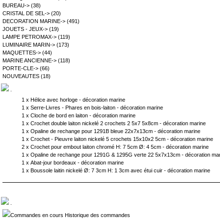
BUREAU->
(38)
CRISTAL DE SEL->
(20)
DECORATION MARINE->
(491)
JOUETS - JEUX->
(19)
LAMPE PETROMAX->
(119)
LUMINAIRE MARIN->
(173)
MAQUETTES->
(44)
MARINE ANCIENNE->
(118)
PORTE-CLE->
(66)
NOUVEAUTES
(18)
.
1 x
Hélice avec horloge - décoration marine
1 x
Serre-Livres - Phares en bois-laiton - décoration marine
1 x
Cloche de bord en laiton - décoration marine
1 x
Crochet double laiton nickelé 2 crochets 2 5x7 5x8cm - décoration marine
1 x
Opaline de rechange pour 1291B bleue 22x7x13cm - décoration marine
1 x
Crochet - Pieuvre laiton nickelé 5 crochets 15x10x2 5cm - décoration marine
2 x
Crochet pour embout laiton chromé H: 7 5cm Ø: 4 5cm - décoration marine
1 x
Opaline de rechange pour 1291G & 1295G verte 22 5x7x13cm - décoration ma
1 x
Abat-jour bordeaux - décoration marine
1 x
Boussole laitin nickelé Ø: 7 3cm H: 1 3cm avec étui cuir - décoration marine
.
Commandes en cours Historique des commandes