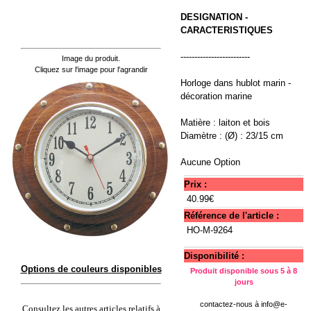
DESIGNATION -
CARACTERISTIQUES
-------------------------
Image du produit.
Cliquez sur l'image pour l'agrandir
Horloge dans hublot marin -
décoration marine
Matière : laiton et bois
Diamètre : (Ø) : 23/15 cm
Aucune Option
Prix :
40.99€
Référence de l'article :
HO-M-9264
Disponibilité :
Options de couleurs disponibles
Produit disponible sous 5 à 8
jours
contactez-nous à
info@e-
Consultez les autres articles relatifs à