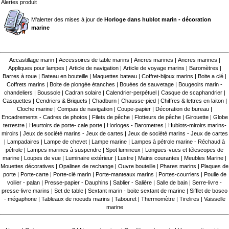
Alertes produit
M'alerter des mises à jour de
Horloge dans hublot marin - décoration
marine
Accastillage marin
|
Accessoires de table marins
|
Ancres marines
|
Ancres marines
|
Appliques pour lampes
|
Article de navigation
|
Article de voyage marins
|
Baromètres
|
Barres à roue
|
Bateau en bouteille
|
Maquettes bateau
|
Coffret-bijoux marins
|
Boite a clé
|
Coffrets marins
|
Boite de plongée étanches
|
Bouées de sauvetage
|
Bougeoirs marin -
chandeliers
|
Boussole
|
Cadran solaire
|
Calendrier-perpétuel
|
Casque de scaphandrier
|
Casquettes
|
Cendriers & Briquets
|
Chadburn
|
Chausse-pied
|
Chiffres & lettres en laiton
|
Cloche marine
|
Compas de navigation
|
Coupe-papier
|
Décoration de bureau
|
Encadrements - Cadres de photos
|
Filets de pêche
|
Flotteurs de pêche
|
Girouette
|
Globe
terrestre
|
Heurtoirs de porte- cale porte
|
Horloges - Barometres
|
Hublots-miroirs marins-
miroirs
|
Jeux de société marins - Jeux de cartes
|
Jeux de société marins - Jeux de cartes
|
Lampadaires
|
Lampe de chevet
|
Lampe marine
|
Lampes à pétrole marine - Réchaud à
pétrole
|
Lampes marines à suspendre
|
Spot lumineux
|
Longues-vues et télescopes de
marine
|
Loupes de vue
|
Luminaire extérieur
|
Lustre
|
Mains courantes
|
Meubles Marine
|
Mouettes décoratives
|
Opalines de rechange
|
Ouvre bouteille
|
Phares marins
|
Plaques de
porte
|
Porte-carte
|
Porte-clé marin
|
Porte-manteaux marins
|
Portes-courriers
|
Poulie de
voilier - palan
|
Presse-papier - Dauphins
|
Sablier - Salière
|
Salle de bain
|
Serre-livre -
presse-livre marins
|
Set de table
|
Sextant marin - boite sextant de marine
|
Sifflet de bosco
- mégaphone
|
Tableaux de noeuds marins
|
Tabouret
|
Thermomètre
|
Tirelires
|
Vaisselle
marine