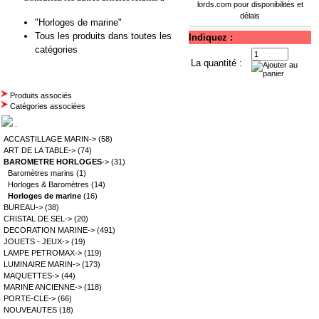
lords.com
pour disponibilités et
délais
"Horloges de marine"
Tous les produits dans toutes les
Indiquez :
catégories
La quantité :
Produits associés
Catégories associées
.
ACCASTILLAGE MARIN->
(58)
ART DE LA TABLE->
(74)
BAROMETRE HORLOGES
->
(31)
Baromètres marins
(1)
Horloges & Baromètres
(14)
Horloges de marine
(16)
BUREAU->
(38)
CRISTAL DE SEL->
(20)
DECORATION MARINE->
(491)
JOUETS - JEUX->
(19)
LAMPE PETROMAX->
(119)
LUMINAIRE MARIN->
(173)
MAQUETTES->
(44)
MARINE ANCIENNE->
(118)
PORTE-CLE->
(66)
NOUVEAUTES
(18)