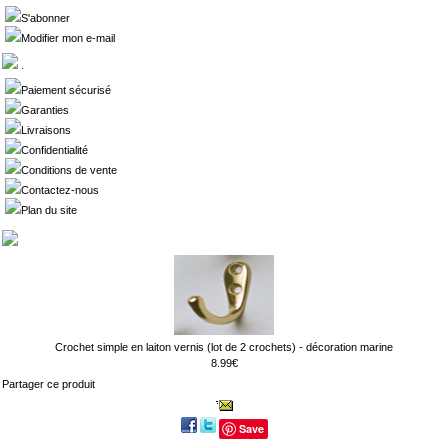
S'abonner
Modifier mon e-mail
.
Paiement sécurisé
Garanties
Livraisons
Confidentialité
Conditions de vente
Contactez-nous
Plan du site
Crochet simple en laiton vernis (lot de 2 crochets) - décoration marine
8.99€
Partager ce produit
Save