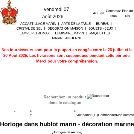
vendredi 07
Contactez-
Plan du
Accueil
nous
site
août 2026
ACCASTILLAGE MARIN
|
ARTS DE LA TABLE
|
BUREAU
|
CRISTAL DE SEL
|
DECORATION MAISON
|
JOUETS - JEUX
|
LAMPE PETROMAX
|
LUMINAIRE MARIN
|
MAQUETTES
|
MARINE ANCIENNE
Nos fournisseurs sont pour la plupart en congés entre le 26 juillet et le
20 Aout 2026. Les livraisons sont suspendues pendant cette période.
Merci pour votre compréhension.
Recherchez un produit
dans le catalogue
Accueil
»
Boutique
»
BAROMETRE HORLOGES
»
Horloges de marine
»
Horloges de marine
Voir panier (11)
Commander
Mon compte
Horloge dans hublot marin - décoration marine
[Horloges de marine]