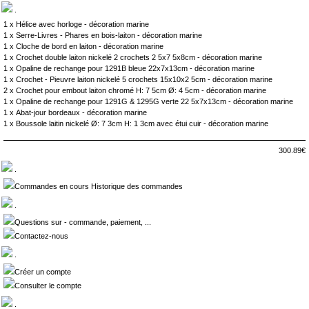
.
1 x
Hélice avec horloge - décoration marine
1 x
Serre-Livres - Phares en bois-laiton - décoration marine
1 x
Cloche de bord en laiton - décoration marine
1 x
Crochet double laiton nickelé 2 crochets 2 5x7 5x8cm - décoration marine
1 x
Opaline de rechange pour 1291B bleue 22x7x13cm - décoration marine
1 x
Crochet - Pieuvre laiton nickelé 5 crochets 15x10x2 5cm - décoration marine
2 x
Crochet pour embout laiton chromé H: 7 5cm Ø: 4 5cm - décoration marine
1 x
Opaline de rechange pour 1291G & 1295G verte 22 5x7x13cm - décoration marine
1 x
Abat-jour bordeaux - décoration marine
1 x
Boussole laitin nickelé Ø: 7 3cm H: 1 3cm avec étui cuir - décoration marine
300.89€
.
Commandes en cours Historique des commandes
.
Questions sur - commande, paiement, ...
Contactez-nous
.
Créer un compte
Consulter le compte
.