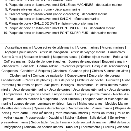
Charnière en laiton vernis - décoration marine
Plaque de porte en laiton avec motif SALLE des MACHINES - décoration marine
Poignée olive en laiton chromé - décoration marine
Crochet simple en laiton vernis (lot de 2 crochets) - décoration marine
Plaque de porte en laiton avec motif SALON - décoration marine
Plaque de porte - SALLE DE BAIN en laiton - décoration marine
Plaque de porte en laiton avec motif PONT INFERIEUR - décoration marine
Plaque de porte en laiton avec motif PONT SUPERIEUR - décoration marine
Accastillage marin
|
Accessoires de table marins
|
Ancres marines
|
Ancres marines
|
Appliques pour lampes
|
Article de navigation
|
Article de voyage marins
|
Baromètres
|
Barres à roue
|
Bateau en bouteille
|
Maquettes bateau
|
Coffret-bijoux marins
|
Boite a clé
|
Coffrets marins
|
Boite de plongée étanches
|
Bouées de sauvetage
|
Bougeoirs marin -
chandeliers
|
Boussole
|
Cadran solaire
|
Calendrier-perpétuel
|
Casque de scaphandrier
|
Casquettes
|
Cendriers & Briquets
|
Chadburn
|
Chausse-pied
|
Chiffres & lettres en laiton
|
Cloche marine
|
Compas de navigation
|
Coupe-papier
|
Décoration de bureau
|
Encadrements - Cadres de photos
|
Filets de pêche
|
Flotteurs de pêche
|
Girouette
|
Globe
terrestre
|
Heurtoirs de porte- cale porte
|
Horloges - Barometres
|
Hublots-miroirs marins-
miroirs
|
Jeux de société marins - Jeux de cartes
|
Jeux de société marins - Jeux de cartes
|
Lampadaires
|
Lampe de chevet
|
Lampe marine
|
Lampes à pétrole marine - Réchaud à
pétrole
|
Lampes marines à suspendre
|
Spot lumineux
|
Longues-vues et télescopes de
marine
|
Loupes de vue
|
Luminaire extérieur
|
Lustre
|
Mains courantes
|
Meubles Marine
|
Mouettes décoratives
|
Opalines de rechange
|
Ouvre bouteille
|
Phares marins
|
Plaques de
porte
|
Porte-carte
|
Porte-clé marin
|
Porte-manteaux marins
|
Portes-courriers
|
Poulie de
voilier - palan
|
Presse-papier - Dauphins
|
Sablier - Salière
|
Salle de bain
|
Serre-livre -
presse-livre marins
|
Set de table
|
Sextant marin - boite sextant de marine
|
Sifflet de bosco
- mégaphone
|
Tableaux de noeuds marins
|
Tabouret
|
Thermomètre
|
Tirelires
|
Vaisselle