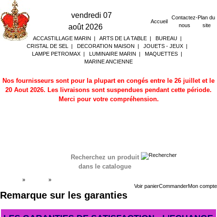
vendredi 07
Contactez-
Plan du
Accueil
nous
site
août 2026
ACCASTILLAGE MARIN
|
ARTS DE LA TABLE
|
BUREAU
|
CRISTAL DE SEL
|
DECORATION MAISON
|
JOUETS - JEUX
|
LAMPE PETROMAX
|
LUMINAIRE MARIN
|
MAQUETTES
|
MARINE ANCIENNE
Nos fournisseurs sont pour la plupart en congés entre le 26 juillet et le
20 Aout 2026. Les livraisons sont suspendues pendant cette période.
Merci pour votre compréhension.
Recherchez un produit
dans le catalogue
Accueil
»
Boutique
»
Remarque sur les garanties
Voir panier
Commander
Mon compte
Remarque sur les garanties