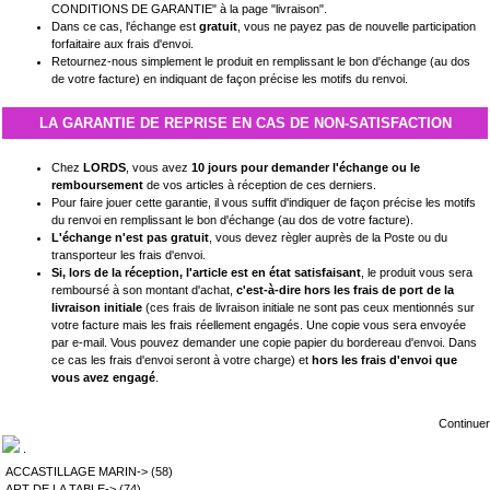
CONDITIONS DE GARANTIE" à la page
"livraison".
Dans ce cas, l'échange est
gratuit
, vous ne payez pas de nouvelle participation
forfaitaire aux frais d'envoi.
Retournez-nous simplement le produit en remplissant le bon d'échange (au dos
de votre facture) en indiquant de façon précise les motifs du renvoi.
LA GARANTIE DE REPRISE EN CAS DE NON-SATISFACTION
Chez
LORDS
, vous avez
10 jours pour demander l'échange ou le
remboursement
de vos articles à réception de ces derniers.
Pour faire jouer cette garantie, il vous suffit d'indiquer de façon précise les motifs
du renvoi en remplissant le bon d'échange (au dos de votre facture).
L'échange n'est pas gratuit
, vous devez règler auprès de la Poste ou du
transporteur les frais d'envoi.
Si, lors de la réception, l'article est en état satisfaisant
, le produit vous sera
remboursé à son montant d'achat,
c'est-à-dire hors les frais de port de la
livraison initiale
(ces frais de livraison initiale ne sont pas ceux mentionnés sur
votre facture mais les frais réellement engagés. Une copie vous sera envoyée
par e-mail. Vous pouvez demander une copie papier du bordereau d'envoi. Dans
ce cas les frais d'envoi seront à votre charge) et
hors les frais d'envoi que
vous avez engagé
.
Continuer
.
ACCASTILLAGE MARIN->
(58)
ART DE LA TABLE->
(74)