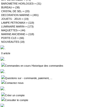
BAROMETRE HORLOGES->
(31)
BUREAU->
(38)
CRISTAL DE SEL->
(20)
DECORATION MARINE->
(491)
JOUETS - JEUX->
(19)
LAMPE PETROMAX->
(119)
LUMINAIRE MARIN->
(173)
MAQUETTES->
(44)
MARINE ANCIENNE->
(118)
PORTE-CLE->
(66)
NOUVEAUTES
(18)
.
0 article
.
Commandes en cours Historique des commandes
.
Questions sur - commande, paiement, ...
Contactez-nous
.
Créer un compte
Consulter le compte
.