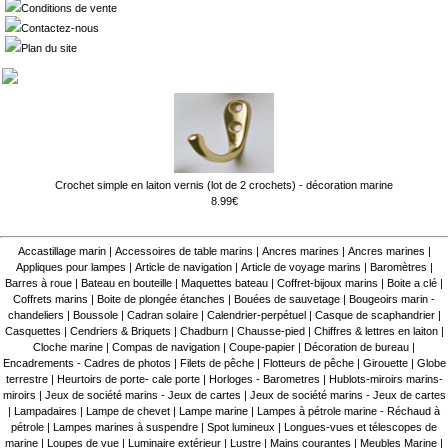
Conditions de vente
Contactez-nous
Plan du site
Crochet simple en laiton vernis (lot de 2 crochets) - décoration marine
8.99€
Accastillage marin
|
Accessoires de table marins
|
Ancres marines
|
Ancres marines
|
Appliques pour lampes
|
Article de navigation
|
Article de voyage marins
|
Baromètres
|
Barres à roue
|
Bateau en bouteille
|
Maquettes bateau
|
Coffret-bijoux marins
|
Boite a clé
|
Coffrets marins
|
Boite de plongée étanches
|
Bouées de sauvetage
|
Bougeoirs marin -
chandeliers
|
Boussole
|
Cadran solaire
|
Calendrier-perpétuel
|
Casque de scaphandrier
|
Casquettes
|
Cendriers & Briquets
|
Chadburn
|
Chausse-pied
|
Chiffres & lettres en laiton
|
Cloche marine
|
Compas de navigation
|
Coupe-papier
|
Décoration de bureau
|
Encadrements - Cadres de photos
|
Filets de pêche
|
Flotteurs de pêche
|
Girouette
|
Globe
terrestre
|
Heurtoirs de porte- cale porte
|
Horloges - Barometres
|
Hublots-miroirs marins-
miroirs
|
Jeux de société marins - Jeux de cartes
|
Jeux de société marins - Jeux de cartes
|
Lampadaires
|
Lampe de chevet
|
Lampe marine
|
Lampes à pétrole marine - Réchaud à
pétrole
|
Lampes marines à suspendre
|
Spot lumineux
|
Longues-vues et télescopes de
marine
|
Loupes de vue
|
Luminaire extérieur
|
Lustre
|
Mains courantes
|
Meubles Marine
|