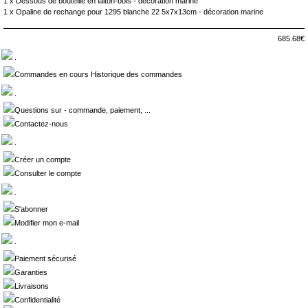
1 x
Dessous de bouteille en laiton-bois - décoration marine
1 x
Opaline de rechange pour 1295 blanche 22 5x7x13cm - décoration marine
685.68€
.
Commandes en cours Historique des commandes
.
Questions sur - commande, paiement, ...
Contactez-nous
.
Créer un compte
Consulter le compte
.
S'abonner
Modifier mon e-mail
.
Paiement sécurisé
Garanties
Livraisons
Confidentialité