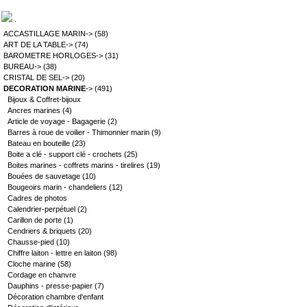
.
ACCASTILLAGE MARIN->
(58)
ART DE LA TABLE->
(74)
BAROMETRE HORLOGES->
(31)
BUREAU->
(38)
CRISTAL DE SEL->
(20)
DECORATION MARINE
->
(491)
Bijoux & Coffret-bijoux
Ancres marines
(4)
Article de voyage - Bagagerie
(2)
Barres à roue de voilier - Thimonnier marin
(9)
Bateau en bouteille
(23)
Boite a clé - support clé - crochets
(25)
Boites marines - coffrets marins - tirelires
(19)
Bouées de sauvetage
(10)
Bougeoirs marin - chandeliers
(12)
Cadres de photos
Calendrier-perpétuel
(2)
Carillon de porte
(1)
Cendriers & briquets
(20)
Chausse-pied
(10)
Chiffre laiton - lettre en laiton
(98)
Cloche marine
(58)
Cordage en chanvre
Dauphins - presse-papier
(7)
Décoration chambre d'enfant