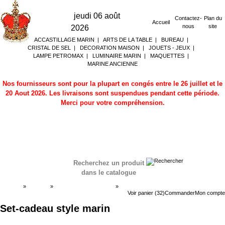
jeudi 06 août
Contactez-
Plan du
Accueil
nous
site
2026
ACCASTILLAGE MARIN
|
ARTS DE LA TABLE
|
BUREAU
|
CRISTAL DE SEL
|
DECORATION MAISON
|
JOUETS - JEUX
|
LAMPE PETROMAX
|
LUMINAIRE MARIN
|
MAQUETTES
|
MARINE ANCIENNE
Nos fournisseurs sont pour la plupart en congés entre le 26 juillet et le
20 Aout 2026. Les livraisons sont suspendues pendant cette période.
Merci pour votre compréhension.
Recherchez un produit
dans le catalogue
Accueil
»
Boutique
»
DECORATION MARINE
»
Set-cadeau style marin
Voir panier (32)
Commander
Mon compte
Set-cadeau style marin