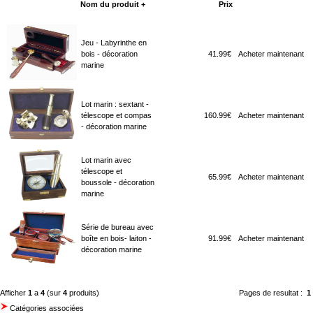
Nom du produit +
Prix
Acheter maintenant
Jeu - Labyrinthe en
bois - décoration
41.99€
Acheter maintenant
marine
Lot marin : sextant -
télescope et compas
160.99€
Acheter maintenant
- décoration marine
Lot marin avec
télescope et
65.99€
Acheter maintenant
boussole - décoration
marine
Série de bureau avec
boîte en bois- laiton -
91.99€
Acheter maintenant
décoration marine
Afficher
1
a
4
(sur
4
produits)
Pages de resultat :
1
Catégories associées