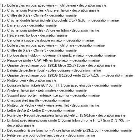
1 x
Boîte à clés en bois avec verre - motif bateau - décoration marine
1 x
Crochet pour Porte-clés - Ancre en laiton - décoration marine
1 x
Chiffre de 0 à 9 - Chiffre 4 - décoration marine
1 x
Crochet double laiton nickelé 2 crochets 2 5x7 5x8cm - décoration marine
1 x
Barre à roue - décoration marine
1 x
Crochet pour porte-clés - Ancre en laiton - décoration marine
1 x
Hélice avec horloge - décoration marine
1 x
Cendrier à couvercle double en laiton - décoration marine
1 x
Boîte à clés en bois avec verre - motif phare - décoration marine
1 x
Chiffre de 0 à 9 - Chiffre 3 - décoration marine
1 x
Horloge dans hublot - mouvement à quartz en laiton - décoration marine
3 x
Plaque de porte - CAPTAIN en bois-laiton - décoration marine
1 x
Opaline de rechange pour 1291B bleue 22x7x13cm - décoration marine
1 x
Bateau de pêche en bois - voiles cousues - décoration marine
1 x
Opaline de rechange pour 1291G & 1295G verte 22 5x7x13cm - décoration marine
3 x
Flotteur bleu - décoration marine
1 x
Boussole laitin nickelé Ø: 7 3cm H: 1 3cm avec étui cuir - décoration marine
1 x
Angle en laiton poli - petit modèle - décoration marine
1 x
Support pour porte manteaux fixé au mur - décoration marine
1 x
Chausse pied manille - décoration marine
1 x
Flotteur de Pêche - vert - verre avec filet - décoration marine
1 x
Lettre de A à Z - Lettre D - décoration marine
1 x
Porte-clé - Requin décapsuleur laiton nickelé L: 15 5/11cm - décoration marine
1 x
Embout avec anneau pour corde Ø 30mm laiton chromé H: 5/7 5cm Ø: 3 7/3cm -
décoration marine
1 x
Décapsuleur & tire bouchon - Ancre laiton nickelé 9x13x1 5cm - décoration marine
1 x
Petite serrure pour coffret aux trésors - décoration marine