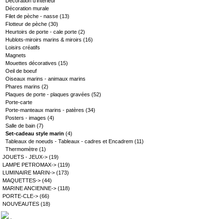
Décoration d'intérieur
Décoration murale
Filet de pèche - nasse
(13)
Flotteur de pèche
(30)
Heurtoirs de porte - cale porte
(2)
Hublots-miroirs marins & miroirs
(16)
Loisirs créatifs
Magnets
Mouettes décoratives
(15)
Oeil de boeuf
Oiseaux marins - animaux marins
Phares marins
(2)
Plaques de porte - plaques gravées
(52)
Porte-carte
Porte-manteaux marins - patères
(34)
Posters - images
(4)
Salle de bain
(7)
Set-cadeau style marin
(4)
Tableaux de noeuds - Tableaux - cadres et Encadrem
(11)
Thermomètre
(1)
JOUETS - JEUX->
(19)
LAMPE PETROMAX->
(119)
LUMINAIRE MARIN->
(173)
MAQUETTES->
(44)
MARINE ANCIENNE->
(118)
PORTE-CLE->
(66)
NOUVEAUTES
(18)
.