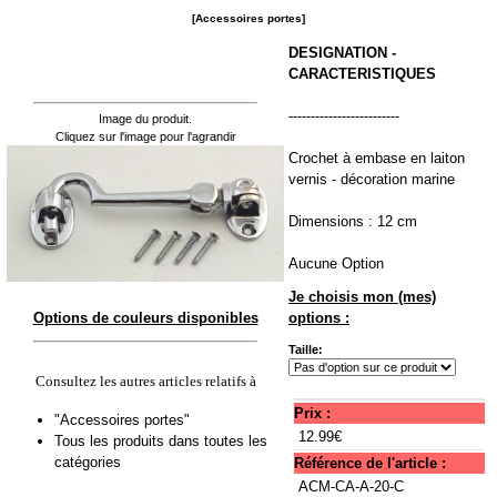
[Accessoires portes]
DESIGNATION -
CARACTERISTIQUES
-------------------------
Image du produit.
Cliquez sur l'image pour l'agrandir
Crochet à embase en laiton
vernis - décoration marine
Dimensions : 12 cm
Aucune Option
Je choisis mon (mes)
Options de couleurs disponibles
options :
Taille:
Consultez les autres articles relatifs à
Prix :
"Accessoires portes"
12.99€
Tous les produits dans toutes les
catégories
Référence de l'article :
ACM-CA-A-20-C