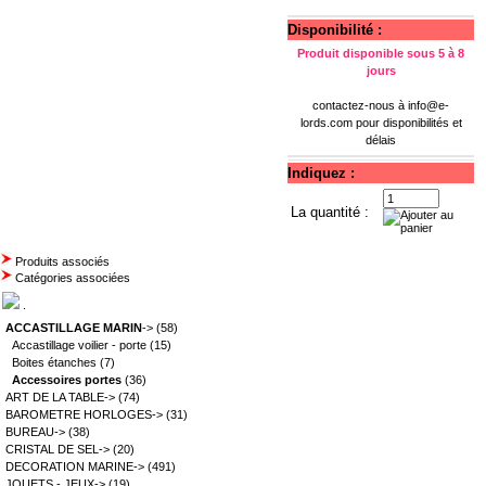
Disponibilité :
Produit disponible sous 5 à 8
jours
contactez-nous à
info@e-
lords.com
pour disponibilités et
délais
Indiquez :
La quantité :
Produits associés
Catégories associées
.
ACCASTILLAGE MARIN
->
(58)
Accastillage voilier - porte
(15)
Boites étanches
(7)
Accessoires portes
(36)
ART DE LA TABLE->
(74)
BAROMETRE HORLOGES->
(31)
BUREAU->
(38)
CRISTAL DE SEL->
(20)
DECORATION MARINE->
(491)
JOUETS - JEUX->
(19)