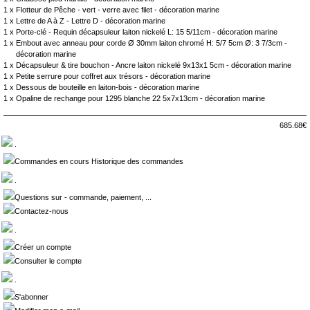
1 x
Flotteur de Pêche - vert - verre avec filet - décoration marine
1 x
Lettre de A à Z - Lettre D - décoration marine
1 x
Porte-clé - Requin décapsuleur laiton nickelé L: 15 5/11cm - décoration marine
1 x
Embout avec anneau pour corde Ø 30mm laiton chromé H: 5/7 5cm Ø: 3 7/3cm -
décoration marine
1 x
Décapsuleur & tire bouchon - Ancre laiton nickelé 9x13x1 5cm - décoration marine
1 x
Petite serrure pour coffret aux trésors - décoration marine
1 x
Dessous de bouteille en laiton-bois - décoration marine
1 x
Opaline de rechange pour 1295 blanche 22 5x7x13cm - décoration marine
685.68€
.
Commandes en cours Historique des commandes
.
Questions sur - commande, paiement, ...
Contactez-nous
.
Créer un compte
Consulter le compte
.
S'abonner