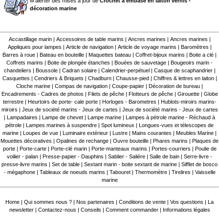
M'alerter des mises à jour de
Crochet à embase en laiton vernis -
décoration marine
Accastillage marin
|
Accessoires de table marins
|
Ancres marines
|
Ancres marines
|
Appliques pour lampes
|
Article de navigation
|
Article de voyage marins
|
Baromètres
|
Barres à roue
|
Bateau en bouteille
|
Maquettes bateau
|
Coffret-bijoux marins
|
Boite a clé
|
Coffrets marins
|
Boite de plongée étanches
|
Bouées de sauvetage
|
Bougeoirs marin -
chandeliers
|
Boussole
|
Cadran solaire
|
Calendrier-perpétuel
|
Casque de scaphandrier
|
Casquettes
|
Cendriers & Briquets
|
Chadburn
|
Chausse-pied
|
Chiffres & lettres en laiton
|
Cloche marine
|
Compas de navigation
|
Coupe-papier
|
Décoration de bureau
|
Encadrements - Cadres de photos
|
Filets de pêche
|
Flotteurs de pêche
|
Girouette
|
Globe
terrestre
|
Heurtoirs de porte- cale porte
|
Horloges - Barometres
|
Hublots-miroirs marins-
miroirs
|
Jeux de société marins - Jeux de cartes
|
Jeux de société marins - Jeux de cartes
|
Lampadaires
|
Lampe de chevet
|
Lampe marine
|
Lampes à pétrole marine - Réchaud à
pétrole
|
Lampes marines à suspendre
|
Spot lumineux
|
Longues-vues et télescopes de
marine
|
Loupes de vue
|
Luminaire extérieur
|
Lustre
|
Mains courantes
|
Meubles Marine
|
Mouettes décoratives
|
Opalines de rechange
|
Ouvre bouteille
|
Phares marins
|
Plaques de
porte
|
Porte-carte
|
Porte-clé marin
|
Porte-manteaux marins
|
Portes-courriers
|
Poulie de
voilier - palan
|
Presse-papier - Dauphins
|
Sablier - Salière
|
Salle de bain
|
Serre-livre -
presse-livre marins
|
Set de table
|
Sextant marin - boite sextant de marine
|
Sifflet de bosco
- mégaphone
|
Tableaux de noeuds marins
|
Tabouret
|
Thermomètre
|
Tirelires
|
Vaisselle
marine
Home
|
Qui sommes nous ?
|
Nos partenaires
|
Conditions de vente
|
Vos questions
|
La
newsletter
|
Contactez-nous
|
Conseils
|
Comment commander
|
Informations légales