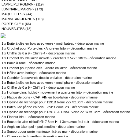
LAMPE PETROMAX->
(119)
LUMINAIRE MARIN->
(173)
MAQUETTES->
(44)
MARINE ANCIENNE->
(118)
PORTE-CLE->
(66)
NOUVEAUTES
(18)
.
1 x
Boîte à clés en bois avec verre - motif bateau - décoration marine
1 x
Crochet pour Porte-clés - Ancre en laiton - décoration marine
1 x
Chiffre de 0 à 9 - Chiffre 4 - décoration marine
1 x
Crochet double laiton nickelé 2 crochets 2 5x7 5x8cm - décoration marine
1 x
Barre à roue - décoration marine
1 x
Crochet pour porte-clés - Ancre en laiton - décoration marine
1 x
Hélice avec horloge - décoration marine
1 x
Cendrier à couvercle double en laiton - décoration marine
1 x
Boîte à clés en bois avec verre - motif phare - décoration marine
1 x
Chiffre de 0 à 9 - Chiffre 3 - décoration marine
1 x
Horloge dans hublot - mouvement à quartz en laiton - décoration marine
3 x
Plaque de porte - CAPTAIN en bois-laiton - décoration marine
1 x
Opaline de rechange pour 1291B bleue 22x7x13cm - décoration marine
1 x
Bateau de pêche en bois - voiles cousues - décoration marine
1 x
Opaline de rechange pour 1291G & 1295G verte 22 5x7x13cm - décoration marine
3 x
Flotteur bleu - décoration marine
1 x
Boussole laitin nickelé Ø: 7 3cm H: 1 3cm avec étui cuir - décoration marine
1 x
Angle en laiton poli - petit modèle - décoration marine
1 x
Support pour porte manteaux fixé au mur - décoration marine
1 x
Chausse pied manille - décoration marine