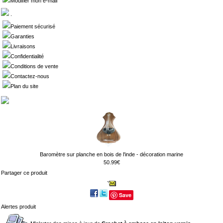
Modifier mon e-mail
.
Paiement sécurisé
Garanties
Livraisons
Confidentialité
Conditions de vente
Contactez-nous
Plan du site
Baromètre sur planche en bois de l'inde - décoration marine
50.99€
Partager ce produit
Save
Alertes produit