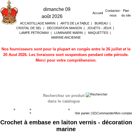
dimanche 09
Contactez-
Plan
Accueil
nous
du site
août 2026
ACCASTILLAGE MARIN
|
ARTS DE LA TABLE
|
BUREAU
|
CRISTAL DE SEL
|
DECORATION MAISON
|
JOUETS - JEUX
|
LAMPE PETROMAX
|
LUMINAIRE MARIN
|
MAQUETTES
|
MARINE ANCIENNE
Nos fournisseurs sont pour la plupart en congés entre le 26 juillet et le
20 Aout 2026. Les livraisons sont suspendues pendant cette période.
Merci pour votre compréhension.
Recherchez un produit
dans le catalogue
Accueil
»
Boutique
»
ACCASTILLAGE MARIN
»
Accessoires portes
»
Accessoires portes
Voir panier (32)
Commander
Mon compte
Crochet à embase en laiton vernis - décoration
marine