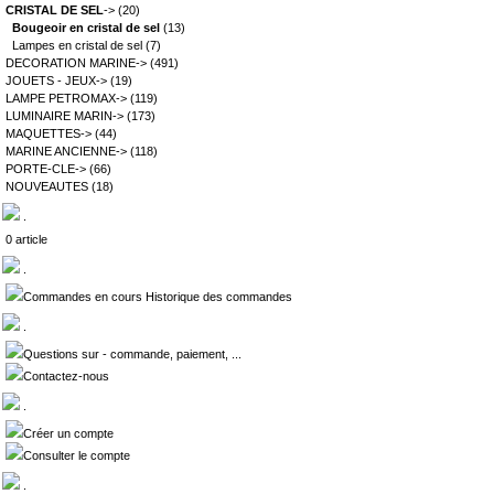
CRISTAL DE SEL
->
(20)
Bougeoir en cristal de sel
(13)
Lampes en cristal de sel
(7)
DECORATION MARINE->
(491)
JOUETS - JEUX->
(19)
LAMPE PETROMAX->
(119)
LUMINAIRE MARIN->
(173)
MAQUETTES->
(44)
MARINE ANCIENNE->
(118)
PORTE-CLE->
(66)
NOUVEAUTES
(18)
.
0 article
.
Commandes en cours Historique des commandes
.
Questions sur - commande, paiement, ...
Contactez-nous
.
Créer un compte
Consulter le compte
.