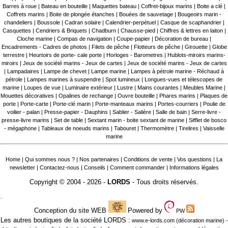
Barres à roue
|
Bateau en bouteille
|
Maquettes bateau
|
Coffret-bijoux marins
|
Boite a clé
|
Coffrets marins
|
Boite de plongée étanches
|
Bouées de sauvetage
|
Bougeoirs marin -
chandeliers
|
Boussole
|
Cadran solaire
|
Calendrier-perpétuel
|
Casque de scaphandrier
|
Casquettes
|
Cendriers & Briquets
|
Chadburn
|
Chausse-pied
|
Chiffres & lettres en laiton
|
Cloche marine
|
Compas de navigation
|
Coupe-papier
|
Décoration de bureau
|
Encadrements - Cadres de photos
|
Filets de pêche
|
Flotteurs de pêche
|
Girouette
|
Globe
terrestre
|
Heurtoirs de porte- cale porte
|
Horloges - Barometres
|
Hublots-miroirs marins-
miroirs
|
Jeux de société marins - Jeux de cartes
|
Jeux de société marins - Jeux de cartes
|
Lampadaires
|
Lampe de chevet
|
Lampe marine
|
Lampes à pétrole marine - Réchaud à
pétrole
|
Lampes marines à suspendre
|
Spot lumineux
|
Longues-vues et télescopes de
marine
|
Loupes de vue
|
Luminaire extérieur
|
Lustre
|
Mains courantes
|
Meubles Marine
|
Mouettes décoratives
|
Opalines de rechange
|
Ouvre bouteille
|
Phares marins
|
Plaques de
porte
|
Porte-carte
|
Porte-clé marin
|
Porte-manteaux marins
|
Portes-courriers
|
Poulie de
voilier - palan
|
Presse-papier - Dauphins
|
Sablier - Salière
|
Salle de bain
|
Serre-livre -
presse-livre marins
|
Set de table
|
Sextant marin - boite sextant de marine
|
Sifflet de bosco
- mégaphone
|
Tableaux de noeuds marins
|
Tabouret
|
Thermomètre
|
Tirelires
|
Vaisselle
marine
Home
|
Qui sommes nous ?
|
Nos partenaires
|
Conditions de vente
|
Vos questions
|
La
newsletter
|
Contactez-nous
|
Conseils
|
Comment commander
|
Informations légales
Copyright © 2004 - 2026 -
LORDS
- Tous droits réservés.
.
Conception du site WEB
Powered by
PW
Les autres boutiques de la société LORDS :
www.e-lords.com
(décoration marine) -