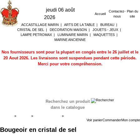
jeudi 06 août
Contactez-
Plan du
Accueil
nous
site
2026
ACCASTILLAGE MARIN
|
ARTS DE LA TABLE
|
BUREAU
|
CRISTAL DE SEL
|
DECORATION MAISON
|
JOUETS - JEUX
|
LAMPE PETROMAX
|
LUMINAIRE MARIN
|
MAQUETTES
|
MARINE ANCIENNE
Nos fournisseurs sont pour la plupart en congés entre le 26 juillet et le
20 Aout 2026. Les livraisons sont suspendues pendant cette période.
Merci pour votre compréhension.
Recherchez un produit
dans le catalogue
Accueil
»
Boutique
»
CRISTAL DE SEL
»
Bougeoir en
cristal de sel
Voir panier
Commander
Mon compte
Bougeoir en cristal de sel