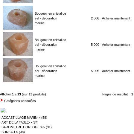
Bougeoir en cristal de
sel - décoration
2.00€
Acheter maintenant
marine
Bougeoir en cristal de
sel - décoration
5.00€
Acheter maintenant
marine
Bougeoir en cristal de
sel - décoration
5.00€
Acheter maintenant
marine
Afficher
1
a
13
(sur
13
produits)
Pages de resultat :
1
Catégories associées
.
ACCASTILLAGE MARIN->
(58)
ART DE LA TABLE->
(74)
BAROMETRE HORLOGES->
(31)
BUREAU->
(38)