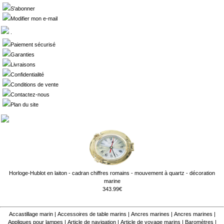
S'abonner
Modifier mon e-mail
.
Paiement sécurisé
Garanties
Livraisons
Confidentialité
Conditions de vente
Contactez-nous
Plan du site
Horloge-Hublot en laiton - cadran chiffres romains - mouvement à quartz - décoration
marine
343.99€
Accastillage marin
|
Accessoires de table marins
|
Ancres marines
|
Ancres marines
|
Appliques pour lampes
|
Article de navigation
|
Article de voyage marins
|
Baromètres
|