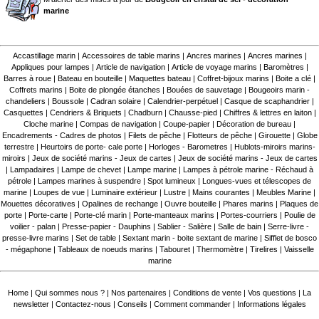
marine
Accastillage marin
|
Accessoires de table marins
|
Ancres marines
|
Ancres marines
|
Appliques pour lampes
|
Article de navigation
|
Article de voyage marins
|
Baromètres
|
Barres à roue
|
Bateau en bouteille
|
Maquettes bateau
|
Coffret-bijoux marins
|
Boite a clé
|
Coffrets marins
|
Boite de plongée étanches
|
Bouées de sauvetage
|
Bougeoirs marin -
chandeliers
|
Boussole
|
Cadran solaire
|
Calendrier-perpétuel
|
Casque de scaphandrier
|
Casquettes
|
Cendriers & Briquets
|
Chadburn
|
Chausse-pied
|
Chiffres & lettres en laiton
|
Cloche marine
|
Compas de navigation
|
Coupe-papier
|
Décoration de bureau
|
Encadrements - Cadres de photos
|
Filets de pêche
|
Flotteurs de pêche
|
Girouette
|
Globe
terrestre
|
Heurtoirs de porte- cale porte
|
Horloges - Barometres
|
Hublots-miroirs marins-
miroirs
|
Jeux de société marins - Jeux de cartes
|
Jeux de société marins - Jeux de cartes
|
Lampadaires
|
Lampe de chevet
|
Lampe marine
|
Lampes à pétrole marine - Réchaud à
pétrole
|
Lampes marines à suspendre
|
Spot lumineux
|
Longues-vues et télescopes de
marine
|
Loupes de vue
|
Luminaire extérieur
|
Lustre
|
Mains courantes
|
Meubles Marine
|
Mouettes décoratives
|
Opalines de rechange
|
Ouvre bouteille
|
Phares marins
|
Plaques de
porte
|
Porte-carte
|
Porte-clé marin
|
Porte-manteaux marins
|
Portes-courriers
|
Poulie de
voilier - palan
|
Presse-papier - Dauphins
|
Sablier - Salière
|
Salle de bain
|
Serre-livre -
presse-livre marins
|
Set de table
|
Sextant marin - boite sextant de marine
|
Sifflet de bosco
- mégaphone
|
Tableaux de noeuds marins
|
Tabouret
|
Thermomètre
|
Tirelires
|
Vaisselle
marine
Home
|
Qui sommes nous ?
|
Nos partenaires
|
Conditions de vente
|
Vos questions
|
La
newsletter
|
Contactez-nous
|
Conseils
|
Comment commander
|
Informations légales