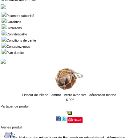
.
Paiement sécurisé
Garanties
Livraisons
Confidentialité
Conditions de vente
Contactez-nous
Plan du site
Flotteur de Pêche - ambre - verre avec filet - décoration marine
16.99€
Partager ce produit
Save
Alertes produit
M'alerter des mises à jour de
Bougeoir en cristal de sel - décoration