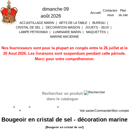
dimanche 09
Contactez-
Plan
Accueil
nous
du site
août 2026
ACCASTILLAGE MARIN
|
ARTS DE LA TABLE
|
BUREAU
|
CRISTAL DE SEL
|
DECORATION MAISON
|
JOUETS - JEUX
|
LAMPE PETROMAX
|
LUMINAIRE MARIN
|
MAQUETTES
|
MARINE ANCIENNE
Nos fournisseurs sont pour la plupart en congés entre le 26 juillet et le
20 Aout 2026. Les livraisons sont suspendues pendant cette période.
Merci pour votre compréhension.
Recherchez un produit
dans le catalogue
Accueil
»
Boutique
»
CRISTAL DE SEL
»
Bougeoir en
cristal de sel
»
Bougeoir en cristal de sel
Voir panier
Commander
Mon compte
Bougeoir en cristal de sel - décoration marine
[Bougeoir en cristal de sel]