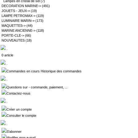
Lampes en cristal de sel
(7)
DECORATION MARINE->
(491)
JOUETS - JEUX->
(19)
LAMPE PETROMAX->
(119)
LUMINAIRE MARIN->
(173)
MAQUETTES->
(44)
MARINE ANCIENNE->
(118)
PORTE-CLE->
(66)
NOUVEAUTES
(18)
.
0 article
.
Commandes en cours Historique des commandes
.
Questions sur - commande, paiement, ...
Contactez-nous
.
Créer un compte
Consulter le compte
.
S'abonner
Modifier mon e-mail