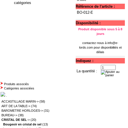
catégories
Référence de l'article :
BO-012-E
Disponibilité :
Produit disponible sous 5 à 8
jours
contactez-nous à
info@e-
lords.com
pour disponibilités et
délais
Indiquez :
La quantité :
Produits associés
Catégories associées
.
ACCASTILLAGE MARIN->
(58)
ART DE LA TABLE->
(74)
BAROMETRE HORLOGES->
(31)
BUREAU->
(38)
CRISTAL DE SEL
->
(20)
Bougeoir en cristal de sel
(13)