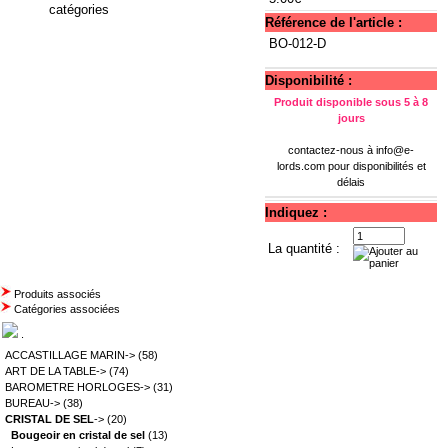
catégories
Référence de l'article :
BO-012-D
Disponibilité :
Produit disponible sous 5 à 8
jours
contactez-nous à
info@e-
lords.com
pour disponibilités et
délais
Indiquez :
La quantité :
Produits associés
Catégories associées
.
ACCASTILLAGE MARIN->
(58)
ART DE LA TABLE->
(74)
BAROMETRE HORLOGES->
(31)
BUREAU->
(38)
CRISTAL DE SEL
->
(20)
Bougeoir en cristal de sel
(13)