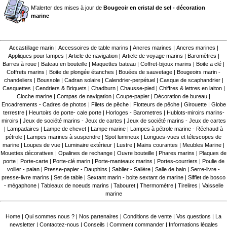
M'alerter des mises à jour de
Bougeoir en cristal de sel - décoration
marine
Accastillage marin
|
Accessoires de table marins
|
Ancres marines
|
Ancres marines
|
Appliques pour lampes
|
Article de navigation
|
Article de voyage marins
|
Baromètres
|
Barres à roue
|
Bateau en bouteille
|
Maquettes bateau
|
Coffret-bijoux marins
|
Boite a clé
|
Coffrets marins
|
Boite de plongée étanches
|
Bouées de sauvetage
|
Bougeoirs marin -
chandeliers
|
Boussole
|
Cadran solaire
|
Calendrier-perpétuel
|
Casque de scaphandrier
|
Casquettes
|
Cendriers & Briquets
|
Chadburn
|
Chausse-pied
|
Chiffres & lettres en laiton
|
Cloche marine
|
Compas de navigation
|
Coupe-papier
|
Décoration de bureau
|
Encadrements - Cadres de photos
|
Filets de pêche
|
Flotteurs de pêche
|
Girouette
|
Globe
terrestre
|
Heurtoirs de porte- cale porte
|
Horloges - Barometres
|
Hublots-miroirs marins-
miroirs
|
Jeux de société marins - Jeux de cartes
|
Jeux de société marins - Jeux de cartes
|
Lampadaires
|
Lampe de chevet
|
Lampe marine
|
Lampes à pétrole marine - Réchaud à
pétrole
|
Lampes marines à suspendre
|
Spot lumineux
|
Longues-vues et télescopes de
marine
|
Loupes de vue
|
Luminaire extérieur
|
Lustre
|
Mains courantes
|
Meubles Marine
|
Mouettes décoratives
|
Opalines de rechange
|
Ouvre bouteille
|
Phares marins
|
Plaques de
porte
|
Porte-carte
|
Porte-clé marin
|
Porte-manteaux marins
|
Portes-courriers
|
Poulie de
voilier - palan
|
Presse-papier - Dauphins
|
Sablier - Salière
|
Salle de bain
|
Serre-livre -
presse-livre marins
|
Set de table
|
Sextant marin - boite sextant de marine
|
Sifflet de bosco
- mégaphone
|
Tableaux de noeuds marins
|
Tabouret
|
Thermomètre
|
Tirelires
|
Vaisselle
marine
Home
|
Qui sommes nous ?
|
Nos partenaires
|
Conditions de vente
|
Vos questions
|
La
newsletter
|
Contactez-nous
|
Conseils
|
Comment commander
|
Informations légales