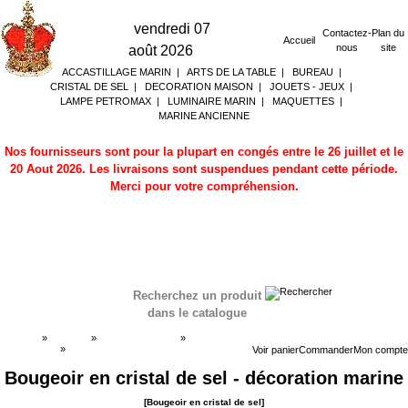
vendredi 07
Contactez-
Plan du
Accueil
nous
site
août 2026
ACCASTILLAGE MARIN
|
ARTS DE LA TABLE
|
BUREAU
|
CRISTAL DE SEL
|
DECORATION MAISON
|
JOUETS - JEUX
|
LAMPE PETROMAX
|
LUMINAIRE MARIN
|
MAQUETTES
|
MARINE ANCIENNE
Nos fournisseurs sont pour la plupart en congés entre le 26 juillet et le
20 Aout 2026. Les livraisons sont suspendues pendant cette période.
Merci pour votre compréhension.
Recherchez un produit
dans le catalogue
Accueil
»
Boutique
»
CRISTAL DE SEL
»
Bougeoir en
cristal de sel
»
Bougeoir en cristal de sel
Voir panier
Commander
Mon compte
Bougeoir en cristal de sel - décoration marine
[Bougeoir en cristal de sel]