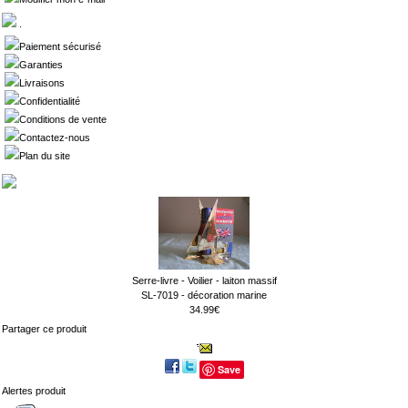
.
Paiement sécurisé
Garanties
Livraisons
Confidentialité
Conditions de vente
Contactez-nous
Plan du site
Serre-livre - Voilier - laiton massif
SL-7019 - décoration marine
34.99€
Partager ce produit
Save
Alertes produit