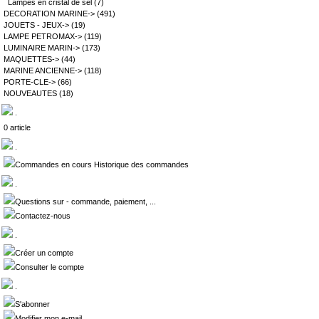
Lampes en cristal de sel
(7)
DECORATION MARINE->
(491)
JOUETS - JEUX->
(19)
LAMPE PETROMAX->
(119)
LUMINAIRE MARIN->
(173)
MAQUETTES->
(44)
MARINE ANCIENNE->
(118)
PORTE-CLE->
(66)
NOUVEAUTES
(18)
.
0 article
.
Commandes en cours Historique des commandes
.
Questions sur - commande, paiement, ...
Contactez-nous
.
Créer un compte
Consulter le compte
.
S'abonner
Modifier mon e-mail