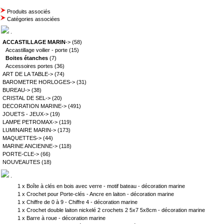
Produits associés
Catégories associées
.
ACCASTILLAGE MARIN
->
(58)
Accastillage voilier - porte
(15)
Boites étanches
(7)
Accessoires portes
(36)
ART DE LA TABLE->
(74)
BAROMETRE HORLOGES->
(31)
BUREAU->
(38)
CRISTAL DE SEL->
(20)
DECORATION MARINE->
(491)
JOUETS - JEUX->
(19)
LAMPE PETROMAX->
(119)
LUMINAIRE MARIN->
(173)
MAQUETTES->
(44)
MARINE ANCIENNE->
(118)
PORTE-CLE->
(66)
NOUVEAUTES
(18)
.
1 x
Boîte à clés en bois avec verre - motif bateau - décoration marine
1 x
Crochet pour Porte-clés - Ancre en laiton - décoration marine
1 x
Chiffre de 0 à 9 - Chiffre 4 - décoration marine
1 x
Crochet double laiton nickelé 2 crochets 2 5x7 5x8cm - décoration marine
1 x
Barre à roue - décoration marine