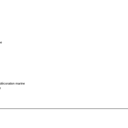
ne
décoration marine
e