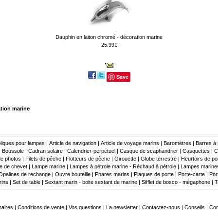
Dauphin en laiton chromé - décoration marine
25.99€
Save
ation marine
liques pour lampes
|
Article de navigation
|
Article de voyage marins
|
Baromètres
|
Barres à
|
Boussole
|
Cadran solaire
|
Calendrier-perpétuel
|
Casque de scaphandrier
|
Casquettes
|
C
e photos
|
Filets de pêche
|
Flotteurs de pêche
|
Girouette
|
Globe terrestre
|
Heurtoirs de por
 de chevet
|
Lampe marine
|
Lampes à pétrole marine - Réchaud à pétrole
|
Lampes marine
Opalines de rechange
|
Ouvre bouteille
|
Phares marins
|
Plaques de porte
|
Porte-carte
|
Por
rins
|
Set de table
|
Sextant marin - boite sextant de marine
|
Sifflet de bosco - mégaphone
|
T
naires
|
Conditions de vente
|
Vos questions
|
La newsletter
|
Contactez-nous
|
Conseils
|
Co