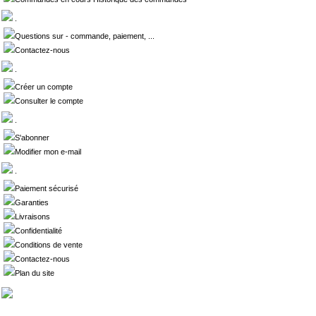
.
Questions sur - commande, paiement, ...
Contactez-nous
.
Créer un compte
Consulter le compte
.
S'abonner
Modifier mon e-mail
.
Paiement sécurisé
Garanties
Livraisons
Confidentialité
Conditions de vente
Contactez-nous
Plan du site