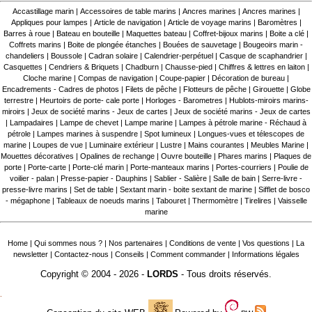
Accastillage marin
|
Accessoires de table marins
|
Ancres marines
|
Ancres marines
|
Appliques pour lampes
|
Article de navigation
|
Article de voyage marins
|
Baromètres
|
Barres à roue
|
Bateau en bouteille
|
Maquettes bateau
|
Coffret-bijoux marins
|
Boite a clé
|
Coffrets marins
|
Boite de plongée étanches
|
Bouées de sauvetage
|
Bougeoirs marin -
chandeliers
|
Boussole
|
Cadran solaire
|
Calendrier-perpétuel
|
Casque de scaphandrier
|
Casquettes
|
Cendriers & Briquets
|
Chadburn
|
Chausse-pied
|
Chiffres & lettres en laiton
|
Cloche marine
|
Compas de navigation
|
Coupe-papier
|
Décoration de bureau
|
Encadrements - Cadres de photos
|
Filets de pêche
|
Flotteurs de pêche
|
Girouette
|
Globe
terrestre
|
Heurtoirs de porte- cale porte
|
Horloges - Barometres
|
Hublots-miroirs marins-
miroirs
|
Jeux de société marins - Jeux de cartes
|
Jeux de société marins - Jeux de cartes
|
Lampadaires
|
Lampe de chevet
|
Lampe marine
|
Lampes à pétrole marine - Réchaud à
pétrole
|
Lampes marines à suspendre
|
Spot lumineux
|
Longues-vues et télescopes de
marine
|
Loupes de vue
|
Luminaire extérieur
|
Lustre
|
Mains courantes
|
Meubles Marine
|
Mouettes décoratives
|
Opalines de rechange
|
Ouvre bouteille
|
Phares marins
|
Plaques de
porte
|
Porte-carte
|
Porte-clé marin
|
Porte-manteaux marins
|
Portes-courriers
|
Poulie de
voilier - palan
|
Presse-papier - Dauphins
|
Sablier - Salière
|
Salle de bain
|
Serre-livre -
presse-livre marins
|
Set de table
|
Sextant marin - boite sextant de marine
|
Sifflet de bosco
- mégaphone
|
Tableaux de noeuds marins
|
Tabouret
|
Thermomètre
|
Tirelires
|
Vaisselle
marine
Home
|
Qui sommes nous ?
|
Nos partenaires
|
Conditions de vente
|
Vos questions
|
La
newsletter
|
Contactez-nous
|
Conseils
|
Comment commander
|
Informations légales
Copyright © 2004 - 2026 -
LORDS
- Tous droits réservés.
.