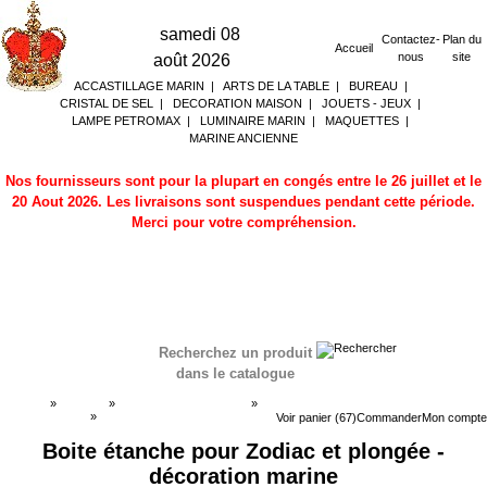
samedi 08
Contactez-
Plan du
Accueil
nous
site
août 2026
ACCASTILLAGE MARIN
|
ARTS DE LA TABLE
|
BUREAU
|
CRISTAL DE SEL
|
DECORATION MAISON
|
JOUETS - JEUX
|
LAMPE PETROMAX
|
LUMINAIRE MARIN
|
MAQUETTES
|
MARINE ANCIENNE
Nos fournisseurs sont pour la plupart en congés entre le 26 juillet et le
20 Aout 2026. Les livraisons sont suspendues pendant cette période.
Merci pour votre compréhension.
Recherchez un produit
dans le catalogue
Accueil
»
Boutique
»
ACCASTILLAGE MARIN
»
Boites étanches
»
Boites étanches
Voir panier (67)
Commander
Mon compte
Boite étanche pour Zodiac et plongée -
décoration marine