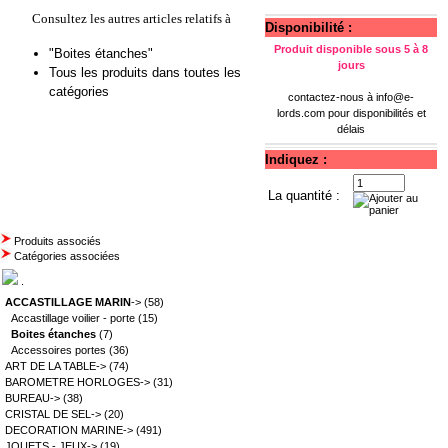
Consultez les autres articles relatifs à
Disponibilité :
Produit disponible sous 5 à 8
"Boites étanches"
jours
Tous les produits dans toutes les
catégories
contactez-nous à
info@e-
lords.com
pour disponibilités et
délais
Indiquez :
La quantité :
Produits associés
Catégories associées
.
ACCASTILLAGE MARIN
->
(58)
Accastillage voilier - porte
(15)
Boites étanches
(7)
Accessoires portes
(36)
ART DE LA TABLE->
(74)
BAROMETRE HORLOGES->
(31)
BUREAU->
(38)
CRISTAL DE SEL->
(20)
DECORATION MARINE->
(491)
JOUETS - JEUX->
(19)