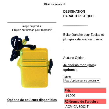
[Boites étanches]
DESIGNATION -
CARACTERISTIQUES
-------------------------
Image du produit.
Cliquez sur l'image pour l'agrandir
Boite étanche pour Zodiac et
plongée - décoration marine
-
Aucune Option
Je choisis mon (mes)
options :
Taille:
Prix :
14.99€
Options de couleurs disponibles
Référence de l'article :
ACM-CA-8002-T