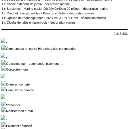
1 x
cloche extérieur de jardin - décoration marine
1 x
Serviettes - Marine papier 20x20/40x40cm 20 pièces - décoration marine
1 x
Crochet pour porte-clés - Poisson en laiton - décoration marine
1 x
Opaline de rechange pour 1292B bleue 18x7x11cm - décoration marine
1 x
Cloche de table en laiton-bois - décoration marine
2,316.33€
.
Commandes en cours Historique des commandes
.
Questions sur - commande, paiement, ...
Contactez-nous
.
Créer un compte
Consulter le compte
.
S'abonner
Modifier mon e-mail
.
Paiement sécurisé