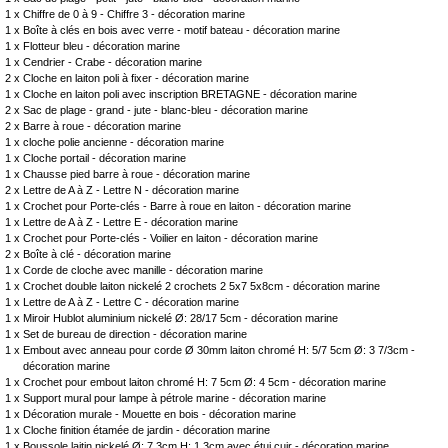
1 x
Chiffre de 0 à 9 - Chiffre 3 - décoration marine
1 x
Boîte à clés en bois avec verre - motif bateau - décoration marine
1 x
Flotteur bleu - décoration marine
1 x
Cendrier - Crabe - décoration marine
2 x
Cloche en laiton poli à fixer - décoration marine
1 x
Cloche en laiton poli avec inscription BRETAGNE - décoration marine
2 x
Sac de plage - grand - jute - blanc-bleu - décoration marine
2 x
Barre à roue - décoration marine
1 x
cloche polie ancienne - décoration marine
1 x
Cloche portail - décoration marine
1 x
Chausse pied barre à roue - décoration marine
2 x
Lettre de A à Z - Lettre N - décoration marine
1 x
Crochet pour Porte-clés - Barre à roue en laiton - décoration marine
1 x
Lettre de A à Z - Lettre E - décoration marine
1 x
Crochet pour Porte-clés - Voilier en laiton - décoration marine
2 x
Boîte à clé - décoration marine
1 x
Corde de cloche avec manille - décoration marine
1 x
Crochet double laiton nickelé 2 crochets 2 5x7 5x8cm - décoration marine
1 x
Lettre de A à Z - Lettre C - décoration marine
1 x
Miroir Hublot aluminium nickelé Ø: 28/17 5cm - décoration marine
1 x
Set de bureau de direction - décoration marine
1 x
Embout avec anneau pour corde Ø 30mm laiton chromé H: 5/7 5cm Ø: 3 7/3cm -
décoration marine
1 x
Crochet pour embout laiton chromé H: 7 5cm Ø: 4 5cm - décoration marine
1 x
Support mural pour lampe à pétrole marine - décoration marine
1 x
Décoration murale - Mouette en bois - décoration marine
1 x
Cloche finition étamée de jardin - décoration marine
1 x
Boussole laitin nickelé Ø: 7 3cm H: 1 3cm avec étui cuir - décoration marine