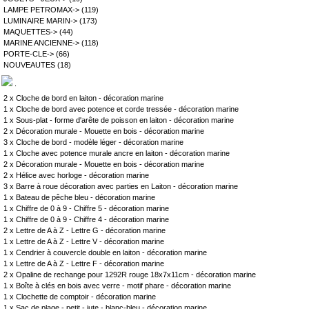
LAMPE PETROMAX->
(119)
LUMINAIRE MARIN->
(173)
MAQUETTES->
(44)
MARINE ANCIENNE->
(118)
PORTE-CLE->
(66)
NOUVEAUTES
(18)
.
2 x
Cloche de bord en laiton - décoration marine
1 x
Cloche de bord avec potence et corde tressée - décoration marine
1 x
Sous-plat - forme d'arête de poisson en laiton - décoration marine
2 x
Décoration murale - Mouette en bois - décoration marine
3 x
Cloche de bord - modèle léger - décoration marine
1 x
Cloche avec potence murale ancre en laiton - décoration marine
2 x
Décoration murale - Mouette en bois - décoration marine
2 x
Hélice avec horloge - décoration marine
3 x
Barre à roue décoration avec parties en Laiton - décoration marine
1 x
Bateau de pêche bleu - décoration marine
1 x
Chiffre de 0 à 9 - Chiffre 5 - décoration marine
1 x
Chiffre de 0 à 9 - Chiffre 4 - décoration marine
2 x
Lettre de A à Z - Lettre G - décoration marine
1 x
Lettre de A à Z - Lettre V - décoration marine
1 x
Cendrier à couvercle double en laiton - décoration marine
1 x
Lettre de A à Z - Lettre F - décoration marine
2 x
Opaline de rechange pour 1292R rouge 18x7x11cm - décoration marine
1 x
Boîte à clés en bois avec verre - motif phare - décoration marine
1 x
Clochette de comptoir - décoration marine
1 x
Sac de plage - petit - jute - blanc-bleu - décoration marine