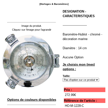
[Horloges & Baromètres]
DESIGNATION -
CARACTERISTIQUES
-------------------------
Image du produit.
Cliquez sur l'image pour l'agrandir
Baromètre-Hublot - chromé -
décoration marine
Diamètre : 14 cm
Aucune Option
Je choisis mon (mes)
options :
Taille:
Prix :
272.99€
Options de couleurs disponibles
Référence de l'article :
HO-M-1228-C