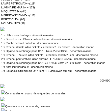
LAMPE PETROMAX->
(119)
LUMINAIRE MARIN->
(173)
MAQUETTES->
(44)
MARINE ANCIENNE->
(118)
PORTE-CLE->
(66)
NOUVEAUTES
(18)
.
1 x
Hélice avec horloge - décoration marine
1 x
Serre-Livres - Phares en bois-laiton - décoration marine
1 x
Cloche de bord en laiton - décoration marine
1 x
Crochet double laiton nickelé 2 crochets 2 5x7 5x8cm - décoration marine
1 x
Opaline de rechange pour 1291B bleue 22x7x13cm - décoration marine
1 x
Crochet - Pieuvre laiton nickelé 5 crochets 15x10x2 5cm - décoration marine
2 x
Crochet pour embout laiton chromé H: 7 5cm Ø: 4 5cm - décoration marine
1 x
Opaline de rechange pour 1291G & 1295G verte 22 5x7x13cm - décoration marine
1 x
Abat-jour bordeaux - décoration marine
1 x
Boussole laitin nickelé Ø: 7 3cm H: 1 3cm avec étui cuir - décoration marine
300.89€
.
Commandes en cours Historique des commandes
.
Questions sur - commande, paiement, ...