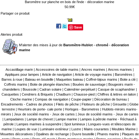
Baromètre sur planche en bois de l'inde - décoration marine
50.99€
Partager ce produit
Save
Alertes produit
M'alerter des mises à jour de
Baromètre-Hublot - chromé - décoration
marine
Accastillage marin
|
Accessoires de table marins
|
Ancres marines
|
Ancres marines
|
Appliques pour lampes
|
Article de navigation
|
Article de voyage marins
|
Baromètres
|
Barres à roue
|
Bateau en bouteille
|
Maquettes bateau
|
Coffret-bijoux marins
|
Boite a clé
|
Coffrets marins
|
Boite de plongée étanches
|
Bouées de sauvetage
|
Bougeoirs marin -
chandeliers
|
Boussole
|
Cadran solaire
|
Calendrier-perpétuel
|
Casque de scaphandrier
|
Casquettes
|
Cendriers & Briquets
|
Chadburn
|
Chausse-pied
|
Chiffres & lettres en laiton
|
Cloche marine
|
Compas de navigation
|
Coupe-papier
|
Décoration de bureau
|
Encadrements - Cadres de photos
|
Filets de pêche
|
Flotteurs de pêche
|
Girouette
|
Globe
terrestre
|
Heurtoirs de porte- cale porte
|
Horloges - Barometres
|
Hublots-miroirs marins-
miroirs
|
Jeux de société marins - Jeux de cartes
|
Jeux de société marins - Jeux de cartes
|
Lampadaires
|
Lampe de chevet
|
Lampe marine
|
Lampes à pétrole marine - Réchaud à
pétrole
|
Lampes marines à suspendre
|
Spot lumineux
|
Longues-vues et télescopes de
marine
|
Loupes de vue
|
Luminaire extérieur
|
Lustre
|
Mains courantes
|
Meubles Marine
|
Mouettes décoratives
|
Opalines de rechange
|
Ouvre bouteille
|
Phares marins
|
Plaques de