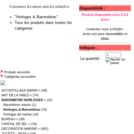
Consultez les autres articles relatifs à
Disponibilité :
Produit disponible sous 5 à 8
"Horloges & Baromètres"
jours
Tous les produits dans toutes les
catégories
contactez-nous à
info@e-
lords.com
pour disponibilités et
délais
Indiquez :
La quantité :
Produits associés
Catégories associées
.
ACCASTILLAGE MARIN->
(58)
ART DE LA TABLE->
(74)
BAROMETRE HORLOGES
->
(31)
Baromètres marins
(1)
Horloges & Baromètres
(14)
Horloges de marine
(16)
BUREAU->
(38)
CRISTAL DE SEL->
(20)
DECORATION MARINE->
(491)
JOUETS - JEUX->
(19)