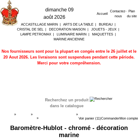
dimanche 09
Contactez-
Plan
Accueil
nous
du site
août 2026
ACCASTILLAGE MARIN
|
ARTS DE LA TABLE
|
BUREAU
|
CRISTAL DE SEL
|
DECORATION MAISON
|
JOUETS - JEUX
|
LAMPE PETROMAX
|
LUMINAIRE MARIN
|
MAQUETTES
|
MARINE ANCIENNE
Nos fournisseurs sont pour la plupart en congés entre le 26 juillet et le
20 Aout 2026. Les livraisons sont suspendues pendant cette période.
Merci pour votre compréhension.
Recherchez un produit
dans le catalogue
Accueil
»
Boutique
»
BAROMETRE HORLOGES
»
Horloges & Baromètres
»
Horloges & Baromètres
Voir panier (11)
Commander
Mon compte
Baromètre-Hublot - chromé - décoration
marine