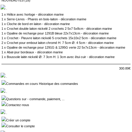
NOUVEAUTES
(18)
.
1 x
Hélice avec horloge - décoration marine
1 x
Serre-Livres - Phares en bois-laiton - décoration marine
1 x
Cloche de bord en laiton - décoration marine
1 x
Crochet double laiton nickelé 2 crochets 2 5x7 5x8cm - décoration marine
1 x
Opaline de rechange pour 1291B bleue 22x7x13cm - décoration marine
1 x
Crochet - Pieuvre laiton nickelé 5 crochets 15x10x2 5cm - décoration marine
2 x
Crochet pour embout laiton chromé H: 7 5cm Ø: 4 5cm - décoration marine
1 x
Opaline de rechange pour 1291G & 1295G verte 22 5x7x13cm - décoration marine
1 x
Abat-jour bordeaux - décoration marine
1 x
Boussole laitin nickelé Ø: 7 3cm H: 1 3cm avec étui cuir - décoration marine
300.89€
.
Commandes en cours Historique des commandes
.
Questions sur - commande, paiement, ...
Contactez-nous
.
Créer un compte
Consulter le compte