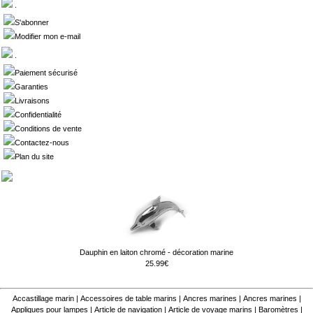
.
S'abonner
Modifier mon e-mail
.
Paiement sécurisé
Garanties
Livraisons
Confidentialité
Conditions de vente
Contactez-nous
Plan du site
Dauphin en laiton chromé - décoration marine
25.99€
Accastillage marin
|
Accessoires de table marins
|
Ancres marines
|
Ancres marines
|
Appliques pour lampes
|
Article de navigation
|
Article de voyage marins
|
Baromètres
|