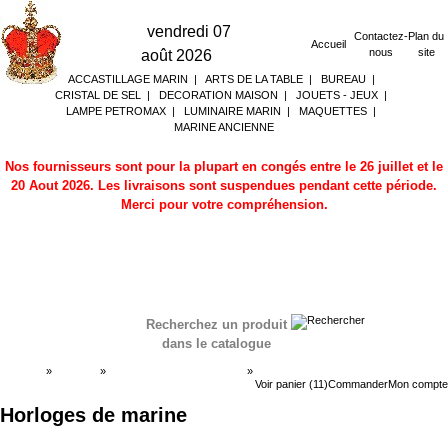
vendredi 07
Contactez-
Plan du
Accueil
nous
site
août 2026
ACCASTILLAGE MARIN
|
ARTS DE LA TABLE
|
BUREAU
|
CRISTAL DE SEL
|
DECORATION MAISON
|
JOUETS - JEUX
|
LAMPE PETROMAX
|
LUMINAIRE MARIN
|
MAQUETTES
|
MARINE ANCIENNE
Nos fournisseurs sont pour la plupart en congés entre le 26 juillet et le
20 Aout 2026. Les livraisons sont suspendues pendant cette période.
Merci pour votre compréhension.
Recherchez un produit
dans le catalogue
Accueil
»
Boutique
»
BAROMETRE HORLOGES
»
Horloges de marine
Voir panier (11)
Commander
Mon compte
Horloges de marine