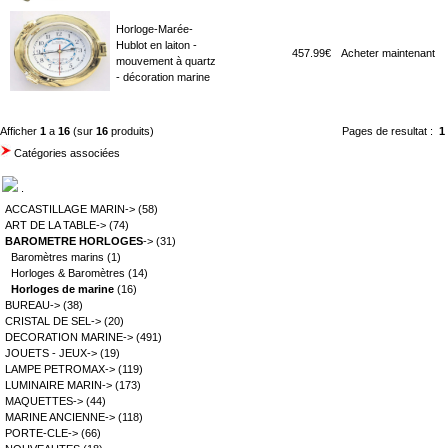
Horloge-Marée-
Hublot en laiton -
457.99€
Acheter maintenant
mouvement à quartz
- décoration marine
Afficher
1
a
16
(sur
16
produits)
Pages de resultat :
1
Catégories associées
.
ACCASTILLAGE MARIN->
(58)
ART DE LA TABLE->
(74)
BAROMETRE HORLOGES
->
(31)
Baromètres marins
(1)
Horloges & Baromètres
(14)
Horloges de marine
(16)
BUREAU->
(38)
CRISTAL DE SEL->
(20)
DECORATION MARINE->
(491)
JOUETS - JEUX->
(19)
LAMPE PETROMAX->
(119)
LUMINAIRE MARIN->
(173)
MAQUETTES->
(44)
MARINE ANCIENNE->
(118)
PORTE-CLE->
(66)