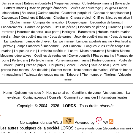
Barres à roue
|
Bateau en bouteille
|
Maquettes bateau
|
Coffret-bijoux marins
|
Boite a clé
|
Coffrets marins
|
Boite de plongée étanches
|
Bouées de sauvetage
|
Bougeoirs marin -
chandeliers
|
Boussole
|
Cadran solaire
|
Calendrier-perpétuel
|
Casque de scaphandrier
|
Casquettes
|
Cendriers & Briquets
|
Chadburn
|
Chausse-pied
|
Chiffres & lettres en laiton
|
Cloche marine
|
Compas de navigation
|
Coupe-papier
|
Décoration de bureau
|
Encadrements - Cadres de photos
|
Filets de pêche
|
Flotteurs de pêche
|
Girouette
|
Globe
terrestre
|
Heurtoirs de porte- cale porte
|
Horloges - Barometres
|
Hublots-miroirs marins-
miroirs
|
Jeux de société marins - Jeux de cartes
|
Jeux de société marins - Jeux de cartes
|
Lampadaires
|
Lampe de chevet
|
Lampe marine
|
Lampes à pétrole marine - Réchaud à
pétrole
|
Lampes marines à suspendre
|
Spot lumineux
|
Longues-vues et télescopes de
marine
|
Loupes de vue
|
Luminaire extérieur
|
Lustre
|
Mains courantes
|
Meubles Marine
|
Mouettes décoratives
|
Opalines de rechange
|
Ouvre bouteille
|
Phares marins
|
Plaques de
porte
|
Porte-carte
|
Porte-clé marin
|
Porte-manteaux marins
|
Portes-courriers
|
Poulie de
voilier - palan
|
Presse-papier - Dauphins
|
Sablier - Salière
|
Salle de bain
|
Serre-livre -
presse-livre marins
|
Set de table
|
Sextant marin - boite sextant de marine
|
Sifflet de bosco
- mégaphone
|
Tableaux de noeuds marins
|
Tabouret
|
Thermomètre
|
Tirelires
|
Vaisselle
marine
Home
|
Qui sommes nous ?
|
Nos partenaires
|
Conditions de vente
|
Vos questions
|
La
newsletter
|
Contactez-nous
|
Conseils
|
Comment commander
|
Informations légales
Copyright © 2004 - 2026 -
LORDS
- Tous droits réservés.
.
Conception du site WEB
Powered by
PW
Les autres boutiques de la société LORDS :
www.e-lords.com
(décoration marine) -