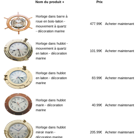
Nom du produit +
Prix
Acheter maintenant
Horloge dans barre à
roue en bois-laiton -
477.99€
Acheter maintenant
mouvement à quartz
- décoration marine
Horloge dans hublot -
mouvement à quartz
101.99€
Acheter maintenant
en laiton - décoration
marine
Horloge dans hublot
en laiton - décoration
83.99€
Acheter maintenant
marine
Horloge dans hublot
marin - décoration
40.99€
Acheter maintenant
marine
Horloge dans hublot
miroir marin -
205.99€
Acheter maintenant
décoration marine