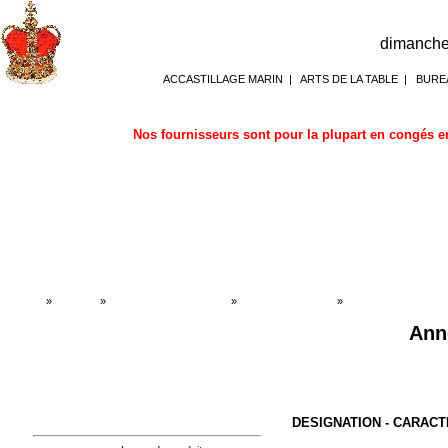
dimanche
ACCASTILLAGE MARIN
|
ARTS DE LA TABLE
|
BURE
Nos fournisseurs sont pour la plupart en congés en
Accueil
»
Boutique
»
ACCASTILLAGE MARIN
»
Accessoires portes
»
Accessoires portes
Anne
DESIGNATION - CARACT