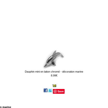
Dauphin mini en laiton chromé - décoration marine
8.99€
Save
on marine