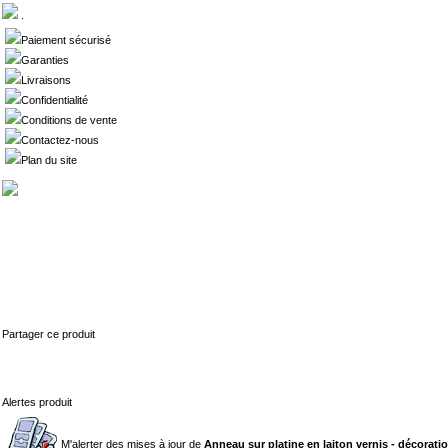
.
Paiement sécurisé
Garanties
Livraisons
Confidentialité
Conditions de vente
Contactez-nous
Plan du site
Partager ce produit
Alertes produit
M'alerter des mises à jour de
Anneau sur platine en laiton vernis - décorati