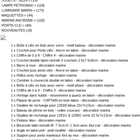
JOUETS - JEUX->
(19)
LAMPE PETROMAX->
(119)
LUMINAIRE MARIN->
(173)
MAQUETTES->
(44)
MARINE ANCIENNE->
(118)
PORTE-CLE->
(66)
NOUVEAUTES
(18)
.
1 x
Boîte à clés en bois avec verre - motif bateau - décoration marine
1 x
Crochet pour Porte-clés - Ancre en laiton - décoration marine
1 x
Chiffre de 0 à 9 - Chiffre 4 - décoration marine
1 x
Crochet double laiton nickelé 2 crochets 2 5x7 5x8cm - décoration marine
1 x
Barre à roue - décoration marine
1 x
Crochet pour porte-clés - Ancre en laiton - décoration marine
1 x
Hélice avec horloge - décoration marine
1 x
Cendrier à couvercle double en laiton - décoration marine
1 x
Boîte à clés en bois avec verre - motif phare - décoration marine
1 x
Chiffre de 0 à 9 - Chiffre 3 - décoration marine
1 x
Horloge dans hublot - mouvement à quartz en laiton - décoration marine
3 x
Plaque de porte - CAPTAIN en bois-laiton - décoration marine
1 x
Opaline de rechange pour 1291B bleue 22x7x13cm - décoration marine
1 x
Bateau de pêche en bois - voiles cousues - décoration marine
1 x
Opaline de rechange pour 1291G & 1295G verte 22 5x7x13cm - décoration mari
3 x
Flotteur bleu - décoration marine
1 x
Boussole laitin nickelé Ø: 7 3cm H: 1 3cm avec étui cuir - décoration marine
1 x
Angle en laiton poli - petit modèle - décoration marine
1 x
Support pour porte manteaux fixé au mur - décoration marine