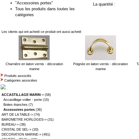
"Accessoires portes"
La quantité :
Tous les produits dans toutes les
catégories
Les clients qui ont acheté ce produit ont aussi acheté
Charnière en laiton vernis - décoration
Poignée en laiton vernis - décoration
T
marine
marine
Produits associés
Catégories associées
.
ACCASTILLAGE MARIN
->
(58)
Accastillage voilier - porte
(15)
Boites étanches
(7)
Accessoires portes
(36)
ART DE LA TABLE->
(74)
BAROMETRE HORLOGES->
(31)
BUREAU->
(38)
CRISTAL DE SEL->
(20)
DECORATION MARINE->
(491)