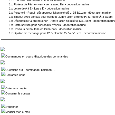
1 x
Chausse pied manille - décoration marine
1 x
Flotteur de Pêche - vert - verre avec filet - décoration marine
1 x
Lettre de A à Z - Lettre D - décoration marine
1 x
Porte-clé - Requin décapsuleur laiton nickelé L: 15 5/11cm - décoration marine
1 x
Embout avec anneau pour corde Ø 30mm laiton chromé H: 5/7 5cm Ø: 3 7/3cm - 
1 x
Décapsuleur & tire bouchon - Ancre laiton nickelé 9x13x1 5cm - décoration marin
1 x
Petite serrure pour coffret aux trésors - décoration marine
1 x
Dessous de bouteille en laiton-bois - décoration marine
1 x
Opaline de rechange pour 1295 blanche 22 5x7x13cm - décoration marine
.
Commandes en cours Historique des commandes
.
Questions sur - commande, paiement, ...
Contactez-nous
.
Créer un compte
Consulter le compte
.
S'abonner
Modifier mon e-mail