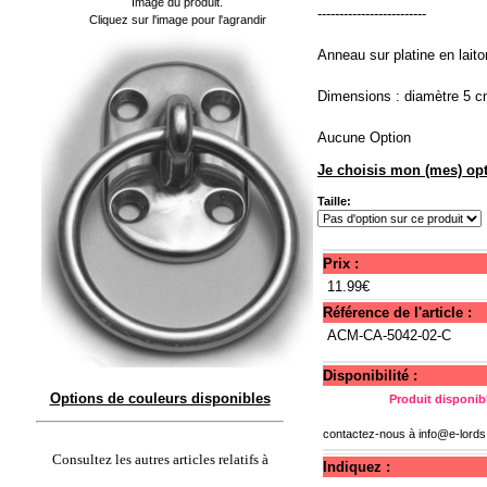
Image du produit.
-------------------------
Cliquez sur l'image pour l'agrandir
Anneau sur platine en laito
Dimensions : diamètre 5 
Aucune Option
Je choisis mon (mes) opt
Taille:
Prix :
11.99€
Référence de l'article :
ACM-CA-5042-02-C
Disponibilité :
Options de couleurs disponibles
Produit disponibl
contactez-nous à
info@e-lord
Consultez les autres articles relatifs à
Indiquez :