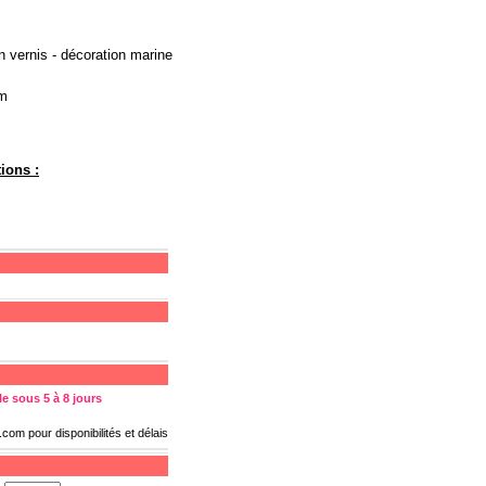
n vernis - décoration marine
cm
ions :
e sous 5 à 8 jours
s.com
pour disponibilités et délais