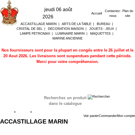
jeudi 06 août
Contactez-
Plan du
Accueil
nous
site
2026
ACCASTILLAGE MARIN
|
ARTS DE LA TABLE
|
BUREAU
|
CRISTAL DE SEL
|
DECORATION MAISON
|
JOUETS - JEUX
|
LAMPE PETROMAX
|
LUMINAIRE MARIN
|
MAQUETTES
|
MARINE ANCIENNE
Nos fournisseurs sont pour la plupart en congés entre le 26 juillet et le
20 Aout 2026. Les livraisons sont suspendues pendant cette période.
Merci pour votre compréhension.
Recherchez un produit
dans le catalogue
Accueil
»
Boutique
»
ACCASTILLAGE MARIN
Voir panier
Commander
Mon compte
ACCASTILLAGE MARIN