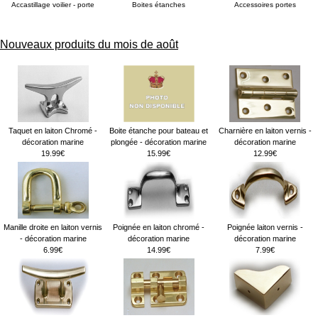
Accastillage voilier - porte
Boites étanches
Accessoires portes
Nouveaux produits du mois de août
Taquet en laiton Chromé -
Boite étanche pour bateau et
Charnière en laiton vernis -
décoration marine
plongée - décoration marine
décoration marine
19.99€
15.99€
12.99€
Manille droite en laiton vernis
Poignée en laiton chromé -
Poignée laiton vernis -
- décoration marine
décoration marine
décoration marine
6.99€
14.99€
7.99€