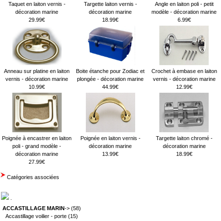
Taquet en laiton vernis -
Targette laiton vernis -
Angle en laiton poli - petit
décoration marine
décoration marine
modèle - décoration marine
29.99€
18.99€
6.99€
Anneau sur platine en laiton
Boite étanche pour Zodiac et
Crochet à embase en laiton
vernis - décoration marine
plongée - décoration marine
vernis - décoration marine
10.99€
44.99€
12.99€
Poignée à encastrer en laiton
Poignée en laiton vernis -
Targette laiton chromé -
poli - grand modèle -
décoration marine
décoration marine
décoration marine
13.99€
18.99€
27.99€
Catégories associées
.
ACCASTILLAGE MARIN
->
(58)
Accastillage voilier - porte
(15)