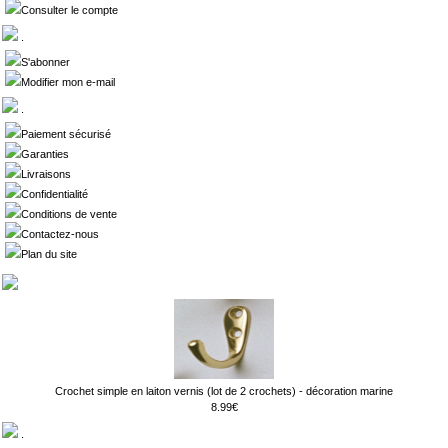
Consulter le compte
.
S'abonner
Modifier mon e-mail
.
Paiement sécurisé
Garanties
Livraisons
Confidentialité
Conditions de vente
Contactez-nous
Plan du site
Crochet simple en laiton vernis (lot de 2 crochets) - décoration marine
8.99€
.