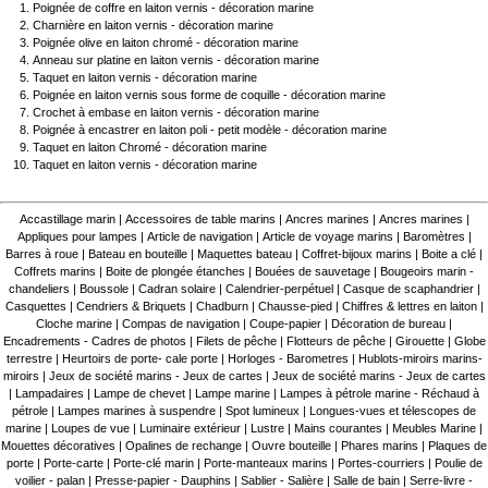
Poignée de coffre en laiton vernis - décoration marine
Charnière en laiton vernis - décoration marine
Poignée olive en laiton chromé - décoration marine
Anneau sur platine en laiton vernis - décoration marine
Taquet en laiton vernis - décoration marine
Poignée en laiton vernis sous forme de coquille - décoration marine
Crochet à embase en laiton vernis - décoration marine
Poignée à encastrer en laiton poli - petit modèle - décoration marine
Taquet en laiton Chromé - décoration marine
Taquet en laiton vernis - décoration marine
Accastillage marin
|
Accessoires de table marins
|
Ancres marines
|
Ancres marines
|
Appliques pour lampes
|
Article de navigation
|
Article de voyage marins
|
Baromètres
|
Barres à roue
|
Bateau en bouteille
|
Maquettes bateau
|
Coffret-bijoux marins
|
Boite a clé
|
Coffrets marins
|
Boite de plongée étanches
|
Bouées de sauvetage
|
Bougeoirs marin -
chandeliers
|
Boussole
|
Cadran solaire
|
Calendrier-perpétuel
|
Casque de scaphandrier
|
Casquettes
|
Cendriers & Briquets
|
Chadburn
|
Chausse-pied
|
Chiffres & lettres en laiton
|
Cloche marine
|
Compas de navigation
|
Coupe-papier
|
Décoration de bureau
|
Encadrements - Cadres de photos
|
Filets de pêche
|
Flotteurs de pêche
|
Girouette
|
Globe
terrestre
|
Heurtoirs de porte- cale porte
|
Horloges - Barometres
|
Hublots-miroirs marins-
miroirs
|
Jeux de société marins - Jeux de cartes
|
Jeux de société marins - Jeux de cartes
|
Lampadaires
|
Lampe de chevet
|
Lampe marine
|
Lampes à pétrole marine - Réchaud à
pétrole
|
Lampes marines à suspendre
|
Spot lumineux
|
Longues-vues et télescopes de
marine
|
Loupes de vue
|
Luminaire extérieur
|
Lustre
|
Mains courantes
|
Meubles Marine
|
Mouettes décoratives
|
Opalines de rechange
|
Ouvre bouteille
|
Phares marins
|
Plaques de
porte
|
Porte-carte
|
Porte-clé marin
|
Porte-manteaux marins
|
Portes-courriers
|
Poulie de
voilier - palan
|
Presse-papier - Dauphins
|
Sablier - Salière
|
Salle de bain
|
Serre-livre -