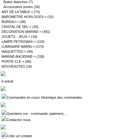
Boites étanches
(7)
Accessoires portes
(36)
ART DE LA TABLE->
(74)
BAROMETRE HORLOGES->
(31)
BUREAU->
(38)
CRISTAL DE SEL->
(20)
DECORATION MARINE->
(491)
JOUETS - JEUX->
(19)
LAMPE PETROMAX->
(119)
LUMINAIRE MARIN->
(173)
MAQUETTES->
(44)
MARINE ANCIENNE->
(118)
PORTE-CLE->
(66)
NOUVEAUTES
(18)
.
0 article
.
Commandes en cours Historique des commandes
.
Questions sur - commande, paiement, ...
Contactez-nous
.
Créer un compte